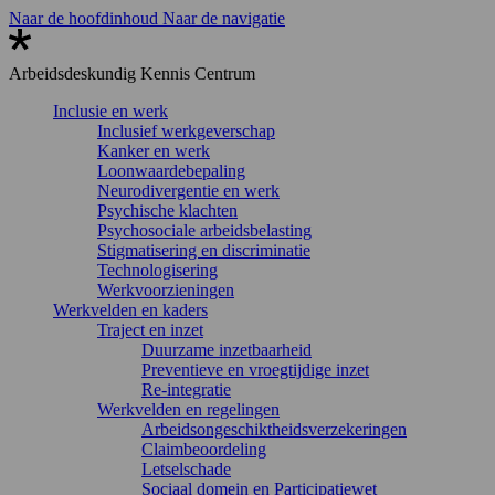
Naar de hoofdinhoud
Naar de navigatie
Arbeidsdeskundig
Kennis Centrum
Inclusie en werk
Inclusief werkgeverschap
Kanker en werk
Loonwaardebepaling
Neurodivergentie en werk
Psychische klachten
Psychosociale arbeidsbelasting
Stigmatisering en discriminatie
Technologisering
Werkvoorzieningen
Werkvelden en kaders
Traject en inzet
Duurzame inzetbaarheid
Preventieve en vroegtijdige inzet
Re-integratie
Werkvelden en regelingen
Arbeidsongeschiktheidsverzekeringen
Claimbeoordeling
Letselschade
Sociaal domein en Participatiewet