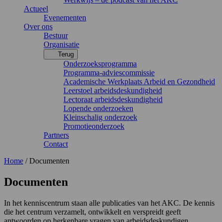
Actueel
Evenementen
Over ons
Bestuur
Organisatie
Terug
Onderzoeksprogramma
Programma-adviescommissie
Academische Werkplaats Arbeid en Gezondheid
Leerstoel arbeidsdeskundigheid
Lectoraat arbeidsdeskundigheid
Lopende onderzoeken
Kleinschalig onderzoek
Promotieonderzoek
Partners
Contact
Home
/
Documenten
Documenten
In het kenniscentrum staan alle publicaties van het AKC. De kennis
die het centrum verzamelt, ontwikkelt en verspreidt geeft
antwoorden op herkenbare vragen van arbeidsdeskundigen,