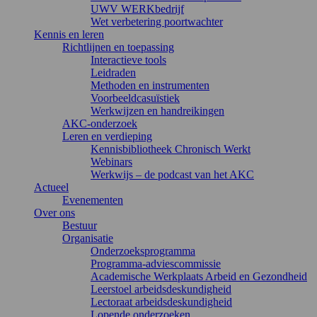
UWV WERKbedrijf
Wet verbetering poortwachter
Kennis en leren
Richtlijnen en toepassing
Interactieve tools
Leidraden
Methoden en instrumenten
Voorbeeldcasuïstiek
Werkwijzen en handreikingen
AKC-onderzoek
Leren en verdieping
Kennisbibliotheek Chronisch Werkt
Webinars
Werkwijs – de podcast van het AKC
Actueel
Evenementen
Over ons
Bestuur
Organisatie
Onderzoeksprogramma
Programma-adviescommissie
Academische Werkplaats Arbeid en Gezondheid
Leerstoel arbeidsdeskundigheid
Lectoraat arbeidsdeskundigheid
Lopende onderzoeken