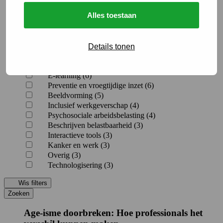
Leren en verdieping (16)
Alles toestaan
Arbeidsongeschiktheidsverzekering (14)
Duurzame inzetbaarheid (10)
Presentatiematerialen (10)
Loonwaarde (8)
Details tonen
Toetsing (8)
Letselschade (7)
E-learning (6)
Preventie en vroegtijdige inzet (6)
Beeldvorming (5)
Inclusief werkgeverschap (4)
Psychosociale arbeidsbelasting (4)
Beschrijven belastbaarheid (3)
Interactieve tools (3)
Kanker en werk (3)
Overig (3)
Technologisering (3)
Wis filters
Zoeken
Age-isme doorbreken: Hoe professionals het