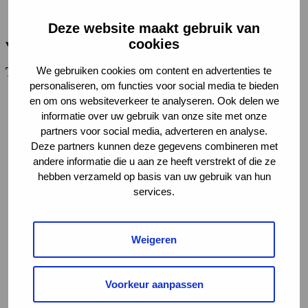
Instrumenten (2)
Onderzoeksrapporten en artikelen (8)
Deze website maakt gebruik van
cookies
Thema
We gebruiken cookies om content en advertenties te
personaliseren, om functies voor social media te bieden
en om ons websiteverkeer te analyseren. Ook delen we
informatie over uw gebruik van onze site met onze
Discriminatie en stigma (9)
partners voor social media, adverteren en analyse.
Neurodivergentie en werk (7)
Deze partners kunnen deze gegevens combineren met
Werkvelden en kaders (66)
andere informatie die u aan ze heeft verstrekt of die ze
Re-integratie (53)
hebben verzameld op basis van uw gebruik van hun
Wet verbetering poortwachter (53)
services.
Richtlijnen en toepassingen (52)
Inclusie & werk (48)
Sociaal domein en participatiewet (46)
Traject en inzet (45)
Weigeren
Voorbeeldcasussen (31)
Werkwijzen (26)
Werkvoorzieningen (25)
Voorkeur aanpassen
Begeleiden en interveniëren (21)
Claimbeoordeling (20)