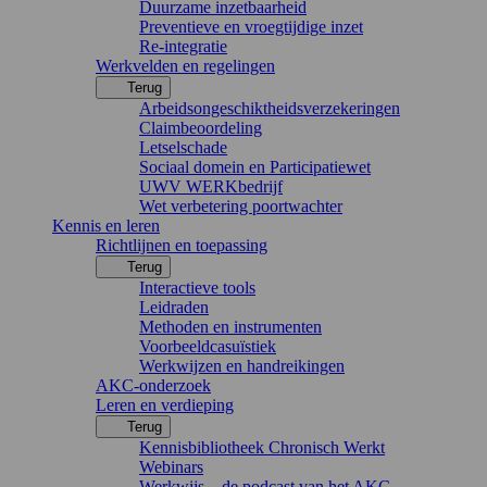
Duurzame inzetbaarheid
Preventieve en vroegtijdige inzet
Re-integratie
Werkvelden en regelingen
Terug
Arbeidsongeschiktheidsverzekeringen
Claimbeoordeling
Letselschade
Sociaal domein en Participatiewet
UWV WERKbedrijf
Wet verbetering poortwachter
Kennis en leren
Richtlijnen en toepassing
Terug
Interactieve tools
Leidraden
Methoden en instrumenten
Voorbeeldcasuïstiek
Werkwijzen en handreikingen
AKC-onderzoek
Leren en verdieping
Terug
Kennisbibliotheek Chronisch Werkt
Webinars
Werkwijs – de podcast van het AKC