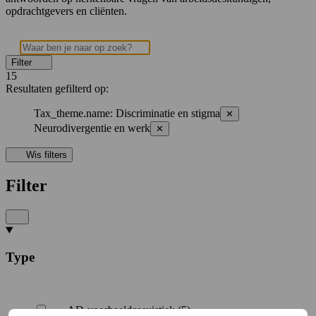
opdrachtgevers en cliënten.
Filter
15
Resultaten
gefilterd op:
Tax_theme.name
:
Discriminatie en stigma
✕
Neurodivergentie en werk
✕
Wis filters
Filter
Type
AD-voorbeeldcasuistiek (5)