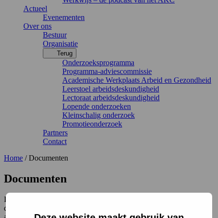
Actueel
Evenementen
Over ons
Bestuur
Organisatie
Terug
Onderzoeksprogramma
Programma-adviescommissie
Academische Werkplaats Arbeid en Gezondheid
Leerstoel arbeidsdeskundigheid
Lectoraat arbeidsdeskundigheid
Lopende onderzoeken
Kleinschalig onderzoek
Promotieonderzoek
Partners
Contact
Home
/
Documenten
Documenten
In het kenniscentrum staan alle publicaties van het AKC. De kennis
die het centrum verzamelt, ontwikkelt en verspreidt geeft
Deze website maakt gebruik van
antwoorden op herkenbare vragen van arbeidsdeskundigen,