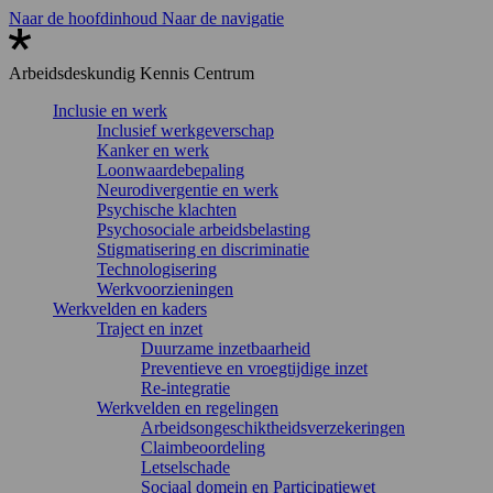
Naar de hoofdinhoud
Naar de navigatie
Arbeidsdeskundig
Kennis Centrum
Inclusie en werk
Inclusief werkgeverschap
Kanker en werk
Loonwaardebepaling
Neurodivergentie en werk
Psychische klachten
Psychosociale arbeidsbelasting
Stigmatisering en discriminatie
Technologisering
Werkvoorzieningen
Werkvelden en kaders
Traject en inzet
Duurzame inzetbaarheid
Preventieve en vroegtijdige inzet
Re-integratie
Werkvelden en regelingen
Arbeidsongeschiktheidsverzekeringen
Claimbeoordeling
Letselschade
Sociaal domein en Participatiewet