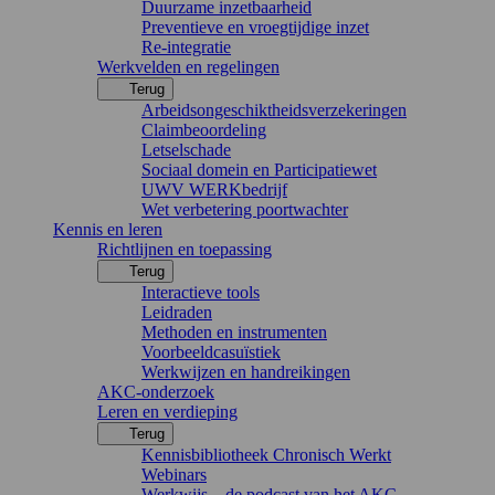
Duurzame inzetbaarheid
Preventieve en vroegtijdige inzet
Re-integratie
Werkvelden en regelingen
Terug
Arbeidsongeschiktheidsverzekeringen
Claimbeoordeling
Letselschade
Sociaal domein en Participatiewet
UWV WERKbedrijf
Wet verbetering poortwachter
Kennis en leren
Richtlijnen en toepassing
Terug
Interactieve tools
Leidraden
Methoden en instrumenten
Voorbeeldcasuïstiek
Werkwijzen en handreikingen
AKC-onderzoek
Leren en verdieping
Terug
Kennisbibliotheek Chronisch Werkt
Webinars
Werkwijs – de podcast van het AKC