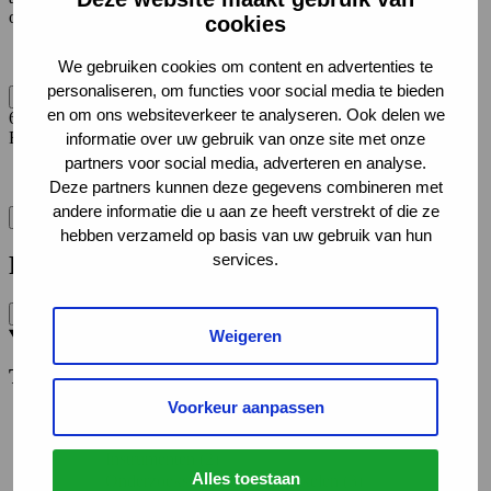
opdrachtgevers en cliënten.
cookies
We gebruiken cookies om content en advertenties te
personaliseren, om functies voor social media te bieden
Filter
en om ons websiteverkeer te analyseren. Ook delen we
6
Resultaten
gefilterd op:
informatie over uw gebruik van onze site met onze
partners voor social media, adverteren en analyse.
Tax_theme.name
:
Preventie en vroegtijdige inzet
✕
Deze partners kunnen deze gegevens combineren met
andere informatie die u aan ze heeft verstrekt of die ze
Wis filters
hebben verzameld op basis van uw gebruik van hun
services.
Filter
Weigeren
Type
Voorkeur aanpassen
Instrumenten (2)
Alles toestaan
Onderzoeksrapporten en artikelen (3)