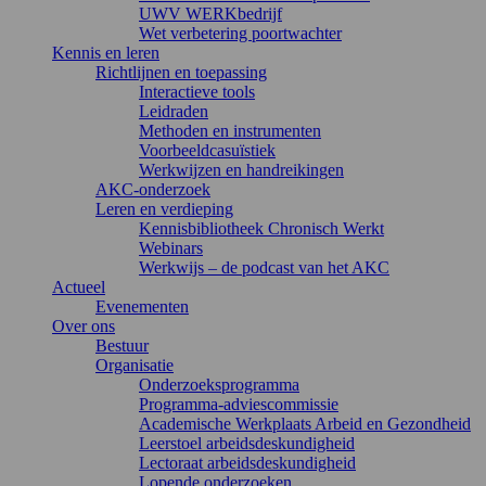
UWV WERKbedrijf
Wet verbetering poortwachter
Kennis en leren
Richtlijnen en toepassing
Interactieve tools
Leidraden
Methoden en instrumenten
Voorbeeldcasuïstiek
Werkwijzen en handreikingen
AKC-onderzoek
Leren en verdieping
Kennisbibliotheek Chronisch Werkt
Webinars
Werkwijs – de podcast van het AKC
Actueel
Evenementen
Over ons
Bestuur
Organisatie
Onderzoeksprogramma
Programma-adviescommissie
Academische Werkplaats Arbeid en Gezondheid
Leerstoel arbeidsdeskundigheid
Lectoraat arbeidsdeskundigheid
Lopende onderzoeken