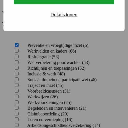
Presentaties (1)
Details tonen
Thema
Preventie en vroegtijdige inzet (6)
Werkvelden en kaders (66)
Re-integratie (53)
Wet verbetering poortwachter (53)
Richtlijnen en toepassingen (52)
Inclusie & werk (48)
Sociaal domein en participatiewet (46)
Traject en inzet (45)
Voorbeeldcasussen (31)
Werkwijzen (26)
Werkvoorzieningen (25)
Begeleiden en interveniëren (21)
Claimbeoordeling (20)
Leren en verdieping (16)
Arbeidsongeschiktheidsverzekering (14)