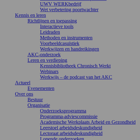
UWV WERKbedrijf
Wet verbetering poortwachter
Kennis en leren
Richtlijnen en toepassing
Interactieve tools
Leidraden
Methoden en instrumenten
Voorbeeldcasuïstiek
Werkwijzen en handreikingen
AKC-onderzoek
Leren en verdieping
Kennisbibliotheek Chronisch Werkt
Webinars
Werkwijs – de podcast van het AKC
Actueel
Evenementen
Over ons
Bestuur
Organisatie
Onderzoeksprogramma
Programma-adviescommissie
Academische Werkplaats Arbeid en Gezondheid
Leerstoel arbeidsdeskundigheid
Lectoraat arbeidsdeskundigheid
Lopende onderzoeken