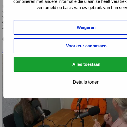
combineren met andere informatie die u aan ze heeft verstrek
Het AKC heeft het jaarverslag over 2021 gepubliceerd. Een jaar
verzameld op basis van uw gebruik van hun serv
waarin, ondanks wisselende coronamaatregelen, heel wat werk is
verzet. Het jaarverslag geeft een overzicht van de bereikte resultaten
en een blik op de toekomst. Ook nieuwsgierig waar het AKC zich in
2021 voor heeft ingezet? Lees dan
hier
het jaarverslag.
Weigeren
Gerelateerd
Voorkeur aanpassen
Naar al het nieuws
Alles toestaan
Details tonen