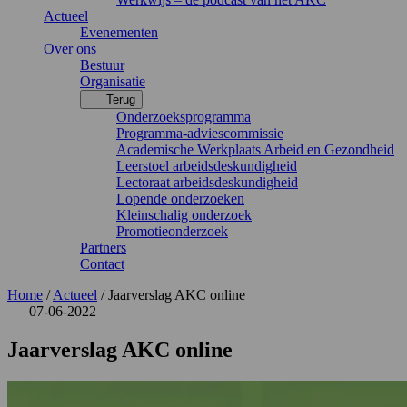
Actueel
Evenementen
Over ons
Bestuur
Organisatie
Terug
Onderzoeksprogramma
Programma-adviescommissie
Academische Werkplaats Arbeid en Gezondheid
Leerstoel arbeidsdeskundigheid
Lectoraat arbeidsdeskundigheid
Lopende onderzoeken
Kleinschalig onderzoek
Promotieonderzoek
Partners
Contact
Home
/
Actueel
/
Jaarverslag AKC online
07-06-2022
Jaarverslag AKC online