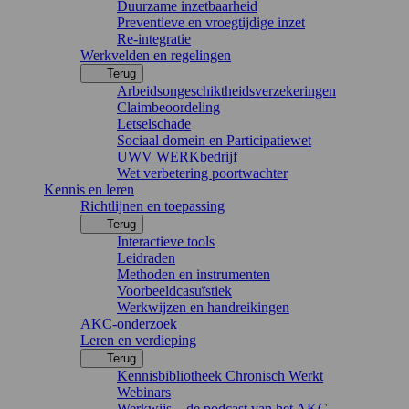
Duurzame inzetbaarheid
Preventieve en vroegtijdige inzet
Re-integratie
Werkvelden en regelingen
Terug
Arbeidsongeschiktheidsverzekeringen
Claimbeoordeling
Letselschade
Sociaal domein en Participatiewet
UWV WERKbedrijf
Wet verbetering poortwachter
Kennis en leren
Richtlijnen en toepassing
Terug
Interactieve tools
Leidraden
Methoden en instrumenten
Voorbeeldcasuïstiek
Werkwijzen en handreikingen
AKC-onderzoek
Leren en verdieping
Terug
Kennisbibliotheek Chronisch Werkt
Webinars
Werkwijs – de podcast van het AKC