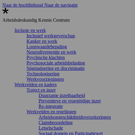
Naar de hoofdinhoud
Naar de navigatie
Arbeidsdeskundig
Kennis Centrum
Inclusie en werk
Inclusief werkgeverschap
Kanker en werk
Loonwaardebepaling
Neurodivergentie en werk
Psychische klachten
Psychosociale arbeidsbelasting
Stigmatisering en discriminatie
Technologisering
Werkvoorzieningen
Werkvelden en kaders
Traject en inzet
Duurzame inzetbaarheid
Preventieve en vroegtijdige inzet
Re-integratie
Werkvelden en regelingen
Arbeidsongeschiktheidsverzekeringen
Claimbeoordeling
Letselschade
Sociaal domein en Participatiewet