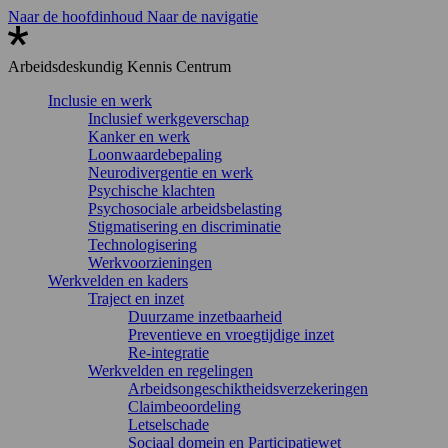
Naar de hoofdinhoud
Naar de navigatie
Arbeidsdeskundig
Kennis Centrum
Inclusie en werk
Inclusief werkgeverschap
Kanker en werk
Loonwaardebepaling
Neurodivergentie en werk
Psychische klachten
Psychosociale arbeidsbelasting
Stigmatisering en discriminatie
Technologisering
Werkvoorzieningen
Werkvelden en kaders
Traject en inzet
Duurzame inzetbaarheid
Preventieve en vroegtijdige inzet
Re-integratie
Werkvelden en regelingen
Arbeidsongeschiktheidsverzekeringen
Claimbeoordeling
Letselschade
Sociaal domein en Participatiewet