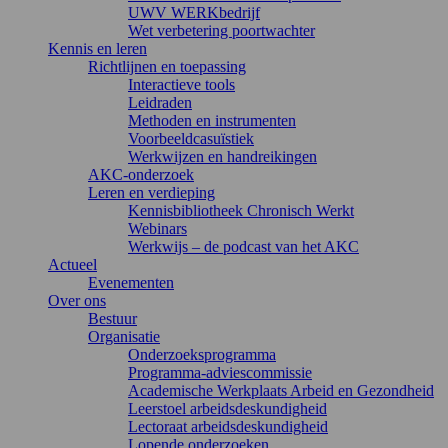
UWV WERKbedrijf
Wet verbetering poortwachter
Kennis en leren
Richtlijnen en toepassing
Interactieve tools
Leidraden
Methoden en instrumenten
Voorbeeldcasuïstiek
Werkwijzen en handreikingen
AKC-onderzoek
Leren en verdieping
Kennisbibliotheek Chronisch Werkt
Webinars
Werkwijs – de podcast van het AKC
Actueel
Evenementen
Over ons
Bestuur
Organisatie
Onderzoeksprogramma
Programma-adviescommissie
Academische Werkplaats Arbeid en Gezondheid
Leerstoel arbeidsdeskundigheid
Lectoraat arbeidsdeskundigheid
Lopende onderzoeken