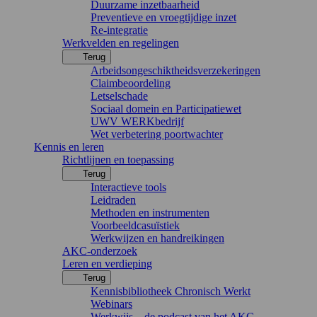
Duurzame inzetbaarheid
Preventieve en vroegtijdige inzet
Re-integratie
Werkvelden en regelingen
Terug
Arbeidsongeschiktheidsverzekeringen
Claimbeoordeling
Letselschade
Sociaal domein en Participatiewet
UWV WERKbedrijf
Wet verbetering poortwachter
Kennis en leren
Richtlijnen en toepassing
Terug
Interactieve tools
Leidraden
Methoden en instrumenten
Voorbeeldcasuïstiek
Werkwijzen en handreikingen
AKC-onderzoek
Leren en verdieping
Terug
Kennisbibliotheek Chronisch Werkt
Webinars
Werkwijs – de podcast van het AKC