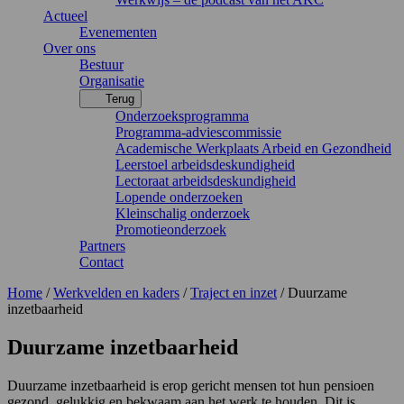
Actueel
Evenementen
Over ons
Bestuur
Organisatie
Terug
Onderzoeksprogramma
Programma-adviescommissie
Academische Werkplaats Arbeid en Gezondheid
Leerstoel arbeidsdeskundigheid
Lectoraat arbeidsdeskundigheid
Lopende onderzoeken
Kleinschalig onderzoek
Promotieonderzoek
Partners
Contact
Home
/
Werkvelden en kaders
/
Traject en inzet
/
Duurzame
inzetbaarheid
Duurzame inzetbaarheid
Duurzame inzetbaarheid is erop gericht mensen tot hun pensioen
gezond, gelukkig en bekwaam aan het werk te houden. Dit is