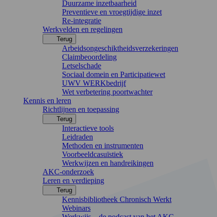
Duurzame inzetbaarheid
Preventieve en vroegtijdige inzet
Re-integratie
Werkvelden en regelingen
Terug
Arbeidsongeschiktheidsverzekeringen
Claimbeoordeling
Letselschade
Sociaal domein en Participatiewet
UWV WERKbedrijf
Wet verbetering poortwachter
Kennis en leren
Richtlijnen en toepassing
Terug
Interactieve tools
Leidraden
Methoden en instrumenten
Voorbeeldcasuïstiek
Werkwijzen en handreikingen
AKC-onderzoek
Leren en verdieping
Terug
Kennisbibliotheek Chronisch Werkt
Webinars
Werkwijs – de podcast van het AKC