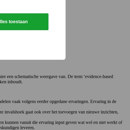
– Werk – Inkomen.
lles toestaan
strumenten.
ier een schematische weergave van. De term ‘evidence-based
ken inhoudt.
ndelen vaak volgens eerder opgedane ervaringen. Ervaring in de
eze invalshoek gaat ook over het toevoegen van nieuwe inzichten,
en kunnen vanuit die ervaring input geven wat wel en niet werkt of
eskundigen leveren.