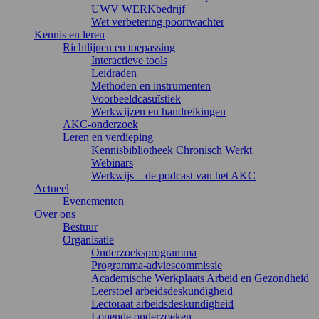
UWV WERKbedrijf
Wet verbetering poortwachter
Kennis en leren
Richtlijnen en toepassing
Interactieve tools
Leidraden
Methoden en instrumenten
Voorbeeldcasuïstiek
Werkwijzen en handreikingen
AKC-onderzoek
Leren en verdieping
Kennisbibliotheek Chronisch Werkt
Webinars
Werkwijs – de podcast van het AKC
Actueel
Evenementen
Over ons
Bestuur
Organisatie
Onderzoeksprogramma
Programma-adviescommissie
Academische Werkplaats Arbeid en Gezondheid
Leerstoel arbeidsdeskundigheid
Lectoraat arbeidsdeskundigheid
Lopende onderzoeken