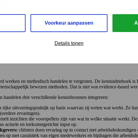
kzaamheden in de verschillende werkvelden binnen de driehoek Mens 
Voorkeur aanpassen
A
 voor het eigen handelen op basis van best practices.
n tekortkomingen in beschikbare analyse instrumenten of interventie in
n gewenste analyse instrumenten of interventie instrumenten.
Details tonen
 werken en methodisch handelen te vergroten. De kennisdriehoek is h
etenschappelijk bewezen methoden. Dat is niet wat evidence-based wer
un handelen drie verschillende kennisbronnen integreren:
rijke uitvoeringspraktijk op basis waarvan zij weten wat werkt. Ze ha
 (eerdere ervaringen).
lt inzichten die voorspellers zijn van wat in welke situatie werkt. D
us actuele en toekomstgerichte input op.
rkgevers:
cliënten doen ervaring op in contact met arbeidsdeskundigen 
gen op met casuïstiek van eigen medewerkers en bijdragen die arbeidsd