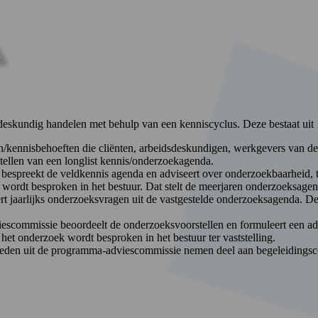
skundig handelen met behulp van een kenniscyclus. Deze bestaat uit 
kennisbehoeften die cliënten, arbeidsdeskundigen, werkgevers van de
stellen van een longlist kennis/onderzoekagenda.
preekt de veldkennis agenda en adviseert over onderzoekbaarheid, ty
ordt besproken in het bestuur. Dat stelt de meerjaren onderzoeksagen
jaarlijks onderzoeksvragen uit de vastgestelde onderzoeksagenda. Deze
scommissie beoordeelt de onderzoeksvoorstellen en formuleert een ad
het onderzoek wordt besproken in het bestuur ter vaststelling.
e leden uit de programma-adviescommissie nemen deel aan begeleidings