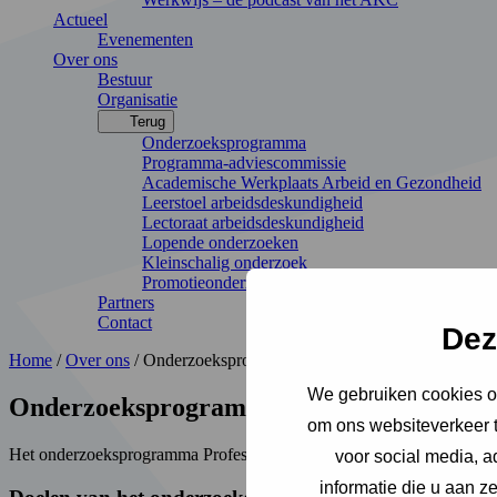
Actueel
Evenementen
Over ons
Bestuur
Organisatie
Terug
Onderzoeksprogramma
Programma-adviescommissie
Academische Werkplaats Arbeid en Gezondheid
Leerstoel arbeidsdeskundigheid
Lectoraat arbeidsdeskundigheid
Lopende onderzoeken
Kleinschalig onderzoek
Promotieonderzoek
Partners
Contact
Dez
Home
/
Over ons
/
Onderzoeksprogramma
We gebruiken cookies om
Onderzoeksprogramma Professionaliserin
om ons websiteverkeer t
Het onderzoeksprogramma Professionalisering Arbeidsdeskundig hande
voor social media, 
informatie die u aan z