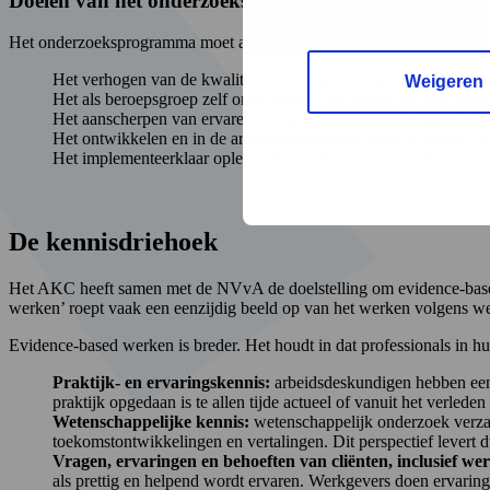
Doelen van het onderzoeksprogramma
Het onderzoeksprogramma moet arbeidsdeskundigen faciliteren bij:
Het verhogen van de kwaliteit van de uitvoering van hun wer
Weigeren
Het als beroepsgroep zelf ontwikkelen van kennis en handvatten
Het aanscherpen van ervaren leemtes in kennis, vaardigheden e
Het ontwikkelen en in de arbeidsdeskundige praktijk toetsen va
Het implementeerklaar opleveren van nieuwe kennisproducten
De kennisdriehoek
Het AKC heeft samen met de NVvA de doelstelling om evidence-based
werken’ roept vaak een eenzijdig beeld op van het werken volgens w
Evidence-based werken is breder. Het houdt in dat professionals in h
Praktijk- en ervaringskennis:
arbeidsdeskundigen hebben een 
praktijk opgedaan is te allen tijde actueel of vanuit het verleden
Wetenschappelijke kennis:
wetenschappelijk onderzoek verzame
toekomstontwikkelingen en vertalingen. Dit perspectief levert d
Vragen, ervaringen en behoeften van cliënten, inclusief we
als prettig en helpend wordt ervaren. Werkgevers doen ervarin