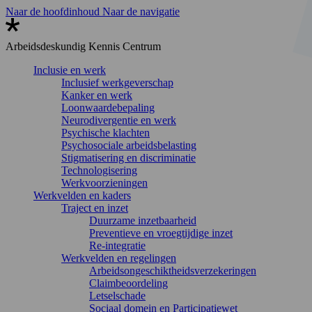
Naar de hoofdinhoud
Naar de navigatie
Arbeidsdeskundig
Kennis Centrum
Inclusie en werk
Inclusief werkgeverschap
Kanker en werk
Loonwaardebepaling
Neurodivergentie en werk
Psychische klachten
Psychosociale arbeidsbelasting
Stigmatisering en discriminatie
Technologisering
Werkvoorzieningen
Werkvelden en kaders
Traject en inzet
Duurzame inzetbaarheid
Preventieve en vroegtijdige inzet
Re-integratie
Werkvelden en regelingen
Arbeidsongeschiktheidsverzekeringen
Claimbeoordeling
Letselschade
Sociaal domein en Participatiewet