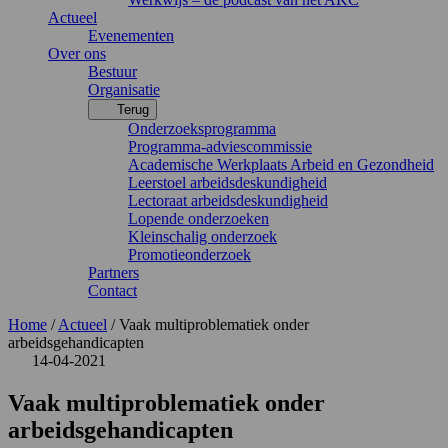
Actueel
Evenementen
Over ons
Bestuur
Organisatie
Terug
Onderzoeksprogramma
Programma-adviescommissie
Academische Werkplaats Arbeid en Gezondheid
Leerstoel arbeidsdeskundigheid
Lectoraat arbeidsdeskundigheid
Lopende onderzoeken
Kleinschalig onderzoek
Promotieonderzoek
Partners
Contact
Home
/
Actueel
/
Vaak multiproblematiek onder
arbeidsgehandicapten
14-04-2021
Vaak multiproblematiek onder
arbeidsgehandicapten