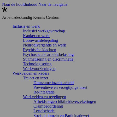
Naar de hoofdinhoud
Naar de navigatie
Arbeidsdeskundig
Kennis Centrum
Inclusie en werk
Inclusief werkgeverschap
Kanker en werk
Loonwaardebepaling
Neurodivergentie en werk
Psychische klachten
Psychosociale arbeidsbelasting
Stigmatisering en discriminatie
Technologisering
Werkvoorzieningen
Werkvelden en kaders
Traject en inzet
Duurzame inzetbaarheid
Preventieve en vroegtijdige inzet
Re-integratie
Werkvelden en regelingen
Arbeidsongeschiktheidsverzekeringen
Claimbeoordeling
Letselschade
Sociaal domein en Participatiewet