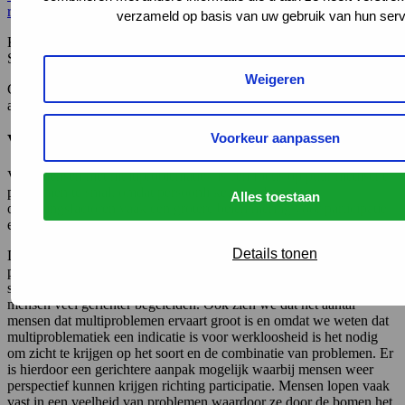
recipients of work disability benefits
verzameld op basis van uw gebruik van hun serv
Kor A. Brongers, Tialda Hoekstra, Pepijn D. D. M. Roelofs &
Sandra Brouwer
Weigeren
Contactgegevens: Kor Brongers, junior onderzoeker en
arbeidsdeskundige, k.a.brongers@umcg.nl
Voorkeur aanpassen
Voor de Praktijk:
Voor mensen met multiproblematiek is een focus op puur medische
problemen te smal, omdat persoonlijke, sociale en
Alles toestaan
omgevingsfactoren vaak een grotere belemmering voor participatie
en re-integratie zijn.
Details tonen
Door inzicht te krijgen op de door klanten zelf ervaren problemen,
problemen waarvan zij zelf denken dat ze hun participatie in de
samenleving en re-integratie naar werk belemmeren, kunnen we
mensen veel gerichter begeleiden. Ook zien we dat het aantal
mensen dat multiproblemen ervaart groot is en omdat we weten dat
multiproblematiek een indicatie is voor werkloosheid is het nodig
om zicht te krijgen op het soort en de combinatie van problemen. Er
is hierdoor een gerichtere aanpak mogelijk waarbij mensen weer
perspectief kunnen krijgen richting participatie. Mensen lopen vaak
vast in een veelheid van problemen waardoor ze door de bomen het