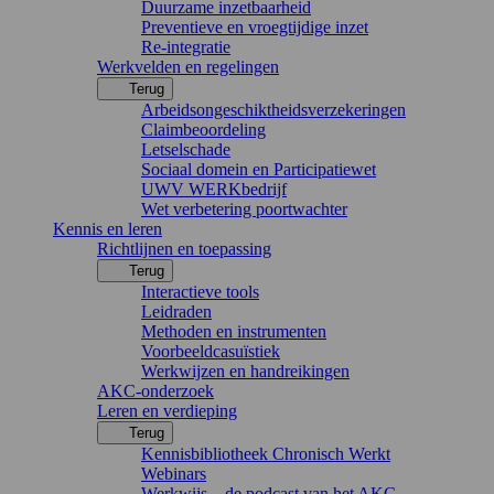
Duurzame inzetbaarheid
Preventieve en vroegtijdige inzet
Re-integratie
Werkvelden en regelingen
Terug
Arbeidsongeschiktheidsverzekeringen
Claimbeoordeling
Letselschade
Sociaal domein en Participatiewet
UWV WERKbedrijf
Wet verbetering poortwachter
Kennis en leren
Richtlijnen en toepassing
Terug
Interactieve tools
Leidraden
Methoden en instrumenten
Voorbeeldcasuïstiek
Werkwijzen en handreikingen
AKC-onderzoek
Leren en verdieping
Terug
Kennisbibliotheek Chronisch Werkt
Webinars
Werkwijs – de podcast van het AKC