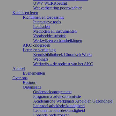
UWV WERKbedrijf
Wet verbetering poortwachter
Kennis en leren
Richtlijnen en toepassing
Interactieve tools
Leidraden
Methoden en instrumenten
Voorbeeldcasuïstiek
Werkwijzen en handreikingen
AKC-onderzoek
Leren en verdieping
Kennisbibliotheek Chronisch Werkt
Webinars
Werkwijs – de podcast van het AKC
Actueel
Evenementen
Over ons
Bestuur
Organisatie
Onderzoeksprogramma
Programma-adviescommissie
Academische Werkplaats Arbeid en Gezondheid
Leerstoel arbeidsdeskundigheid
Lectoraat arbeidsdeskundigheid
Lopende onderzoeken