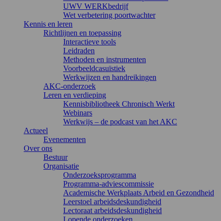
UWV WERKbedrijf
Wet verbetering poortwachter
Kennis en leren
Richtlijnen en toepassing
Interactieve tools
Leidraden
Methoden en instrumenten
Voorbeeldcasuïstiek
Werkwijzen en handreikingen
AKC-onderzoek
Leren en verdieping
Kennisbibliotheek Chronisch Werkt
Webinars
Werkwijs – de podcast van het AKC
Actueel
Evenementen
Over ons
Bestuur
Organisatie
Onderzoeksprogramma
Programma-adviescommissie
Academische Werkplaats Arbeid en Gezondheid
Leerstoel arbeidsdeskundigheid
Lectoraat arbeidsdeskundigheid
Lopende onderzoeken