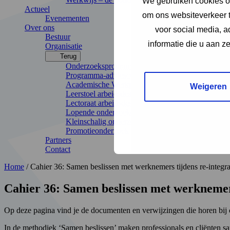
We gebruiken cookies om
Actueel
om ons websiteverkeer t
Evenementen
Over ons
voor social media, 
Bestuur
informatie die u aan z
Organisatie
Terug
Onderzoeksprogramma
Programma-adviescommissie
Academische Werkplaats Arbeid en Gezondheid
Weigeren
Leerstoel arbeidsdeskundigheid
Lectoraat arbeidsdeskundigheid
Lopende onderzoeken
Kleinschalig onderzoek
Promotieonderzoek
Partners
Contact
Home
/
Cahier 36: Samen beslissen met werknemers tijdens re-integra
Cahier 36: Samen beslissen met werknemers
Op deze pagina vind je de documenten en verwijzingen die horen bij c
In de methodiek ‘Samen beslissen’ maken professionals en cliënten s