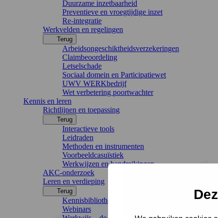
Duurzame inzetbaarheid
Preventieve en vroegtijdige inzet
Re-integratie
Werkvelden en regelingen
Terug
Arbeidsongeschiktheidsverzekeringen
Claimbeoordeling
Letselschade
Sociaal domein en Participatiewet
UWV WERKbedrijf
Wet verbetering poortwachter
Kennis en leren
Richtlijnen en toepassing
Terug
Interactieve tools
Leidraden
Methoden en instrumenten
Voorbeeldcasuïstiek
Werkwijzen en handreikingen
AKC-onderzoek
Leren en verdieping
Dez
Terug
Kennisbibliotheek Chronisch Werkt
Webinars
Werkwijs – de podcast van het AKC