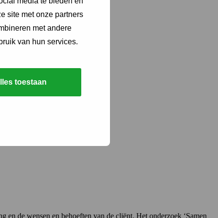
ocial media te bieden en
e site met onze partners
ombineren met andere
bruik van hun services.
lles toestaan
ring en de wensen en behoeften van de cliënt. Het onderzoek ‘Samen