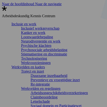
Naar de hoofdinhoud
Naar de navigatie
Arbeidsdeskundig
Kennis Centrum
Inclusie en werk
Inclusief werkgeverschap
Kanker en werk
Loonwaardebepaling
Neurodivergentie en werk
Psychische klachten
Psychosociale arbeidsbelasting
Stigmatisering en discriminatie
Technologisering
Werkvoorzieningen
Werkvelden en kaders
Traject en inzet
Duurzame inzetbaarheid
Preventieve en vroegtijdige inzet
Re-integratie
Werkvelden en regelingen
Arbeidsongeschiktheidsverzekeringen
Claimbeoordeling
Letselschade
Sociaal domein en Participatiewet