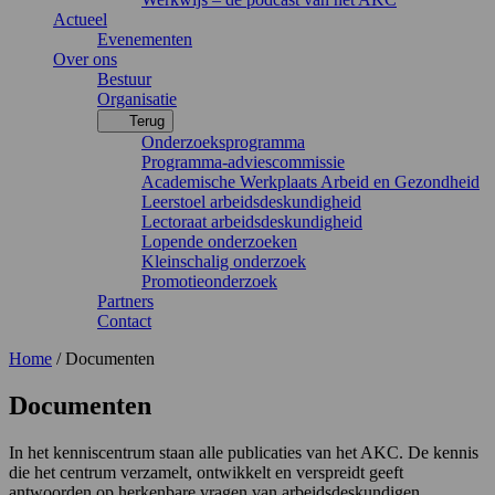
Actueel
Evenementen
Over ons
Bestuur
Organisatie
Terug
Onderzoeksprogramma
Programma-adviescommissie
Academische Werkplaats Arbeid en Gezondheid
Leerstoel arbeidsdeskundigheid
Lectoraat arbeidsdeskundigheid
Lopende onderzoeken
Kleinschalig onderzoek
Promotieonderzoek
Partners
Contact
Home
/
Documenten
Documenten
In het kenniscentrum staan alle publicaties van het AKC. De kennis
die het centrum verzamelt, ontwikkelt en verspreidt geeft
antwoorden op herkenbare vragen van arbeidsdeskundigen,