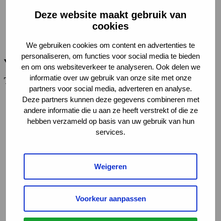
Leidraden en richtlijnen (11)
Deze website maakt gebruik van
Onderzoeksrapporten en artikelen (124)
cookies
Presentaties (14)
Websites (2)
Werkwijzer (15)
We gebruiken cookies om content en advertenties te
personaliseren, om functies voor social media te bieden
en om ons websiteverkeer te analyseren. Ook delen we
informatie over uw gebruik van onze site met onze
Thema
partners voor social media, adverteren en analyse.
Deze partners kunnen deze gegevens combineren met
andere informatie die u aan ze heeft verstrekt of die ze
Richtlijnen en toepassingen (31)
hebben verzameld op basis van uw gebruik van hun
Voorbeeldcasussen (31)
services.
Werkvelden en kaders (29)
Wet verbetering poortwachter (21)
Traject en inzet (20)
Weigeren
Re-integratie (19)
Claimbeoordeling (8)
Inclusie & werk (7)
Neurodivergentie en werk (4)
Voorkeur aanpassen
Sociaal domein en participatiewet (4)
Toetsing (4)