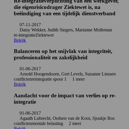
Re-integratieverplichting van een werkgever,
die eigenrisicodrager Ziektewet is, na
beëindiging van een tijdelijk dienstverband
07-11-2017
Daisy Wekker, Judith Siegers, Marianne Molleman
re-integratie
Ziektewet
Bekijk
Balanceren op het snijvlak van integriteit,
professionaliteit en zakelijkheid
01-06-2017
Arnold Hoogendoorn, Gert Levels, Suzanne Linssen
conflicten
reintegratie spoor 1
1 meer
Bekijk
Aandacht voor de impact van verlies op re-
integratie
01-06-2017
Agaath Lubrecht, Oedsen van de Kooi, Sjoukje Bos
conflicten
mentale belasting
2 meer
Bekijk