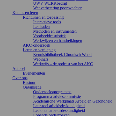
UWV WERKbedrijf
Wet verbetering poortwachter
Kennis en leren
Richtlijnen en toepassing
Interactieve tools
Leidraden
Methoden en instrumenten
Voorbeeldcasuïstiek
Werkwijzen en handreikingen
AKC-onderzoek
Leren en verdieping
Kennisbibliotheek Chronisch Werkt
Webinars
Werkwijs – de podcast van het AKC
Actueel
Evenementen
Over ons
Bestuur
Organisatie
Onderzoeksprogramma
Programma-adviescommissie
Academische Werkplaats Arbeid en Gezondheid
Leerstoel arbeidsdeskundigheid
Lectoraat arbeidsdeskundigheid
Lopende onderzoeken