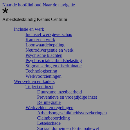
Naar de hoofdinhoud
Naar de navigatie
Arbeidsdeskundig
Kennis Centrum
Inclusie en werk
Inclusief werkgeverschap
Kanker en werk
Loonwaardebepaling
Neurodivergentie en werk
Psychische klachten
Psychosociale arbeidsbelasting
Stigmatisering en discriminatie
Technologisering
Werkvoorzieningen
Werkvelden en kaders
Traject en inzet
Duurzame inzetbaarheid
Preventieve en vroegtijdige inzet
Re-integratie
Werkvelden en regelingen
Arbeidsongeschiktheidsverzekeringen
Claimbeoordeling
Letselschade
Sociaal domein en Participatiewet