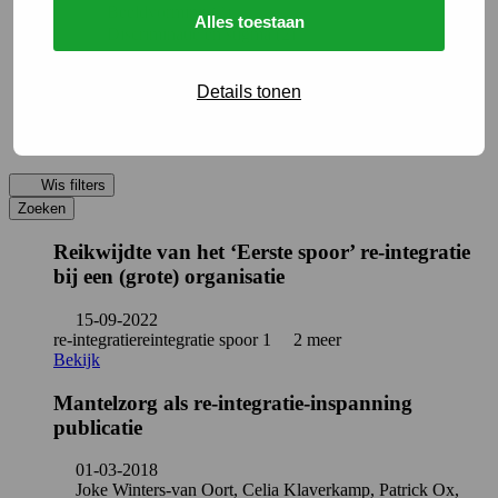
Beeldvorming (2)
Alles toestaan
Discriminatie en stigma (2)
Duurzame inzetbaarheid (2)
Werkvoorzieningen (2)
Details tonen
Arbeidsongeschiktheidsverzekering (1)
Begeleiden en interveniëren (1)
Kanker en werk (1)
Wis filters
Zoeken
Reikwijdte van het ‘Eerste spoor’ re-integratie
bij een (grote) organisatie
15-09-2022
re-integratie
reintegratie spoor 1
2 meer
Bekijk
Mantelzorg als re-integratie-inspanning
publicatie
01-03-2018
Joke Winters-van Oort, Celia Klaverkamp, Patrick Ox,