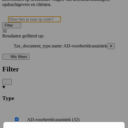
opdrachtgevers en cliënten.
Filter
32
Resultaten
gefilterd op:
Tax_document_type.name
:
AD-voorbeeldcasuistiek
✕
Wis filters
Filter
Type
AD-voorbeeldcasuistiek (32)
Instrumenten (13)