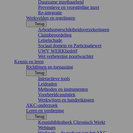
Duurzame inzetbaarheid
Preventieve en vroegtijdige inzet
Re-integratie
Werkvelden en regelingen
Terug
Arbeidsongeschiktheidsverzekeringen
Claimbeoordeling
Letselschade
Sociaal domein en Participatiewet
UWV WERKbedrijf
Wet verbetering poortwachter
Kennis en leren
Richtlijnen en toepassing
Terug
Interactieve tools
Leidraden
Methoden en instrumenten
Voorbeeldcasuïstiek
Werkwijzen en handreikingen
AKC-onderzoek
Leren en verdieping
Terug
Kennisbibliotheek Chronisch Werkt
Webinars
Werkwijs – de podcast van het AKC