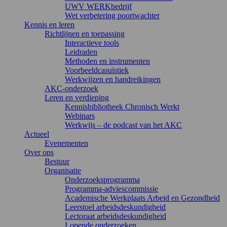
UWV WERKbedrijf
Wet verbetering poortwachter
Kennis en leren
Richtlijnen en toepassing
Interactieve tools
Leidraden
Methoden en instrumenten
Voorbeeldcasuïstiek
Werkwijzen en handreikingen
AKC-onderzoek
Leren en verdieping
Kennisbibliotheek Chronisch Werkt
Webinars
Werkwijs – de podcast van het AKC
Actueel
Evenementen
Over ons
Bestuur
Organisatie
Onderzoeksprogramma
Programma-adviescommissie
Academische Werkplaats Arbeid en Gezondheid
Leerstoel arbeidsdeskundigheid
Lectoraat arbeidsdeskundigheid
Lopende onderzoeken