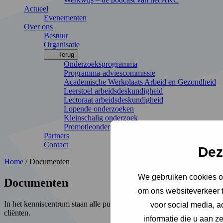
Actueel
Evenementen
Over ons
Bestuur
Organisatie
Terug
Onderzoeksprogramma
Programma-adviescommissie
Academische Werkplaats Arbeid en Gezondheid
Leerstoel arbeidsdeskundigheid
Lectoraat arbeidsdeskundigheid
Lopende onderzoeken
Kleinschalig onderzoek
Promotieonderzoek
Partners
Contact
Dez
Home
/
Documenten
We gebruiken cookies om
Documenten
om ons websiteverkeer t
In het kenniscentrum staan alle publicaties van het AKC. De kennis 
voor social media, 
cliënten.
informatie die u aan z