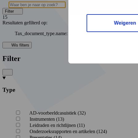
Filter
15
Resultaten
gefilterd op:
Weigeren
Tax_document_type.name
:
Werkwijzer
✕
Wis filters
Filter
Type
AD-voorbeeldcasuistiek (32)
Instrumenten (13)
Leidraden en richtlijnen (11)
Onderzoeksrapporten en artikelen (124)
Presentaties (14)