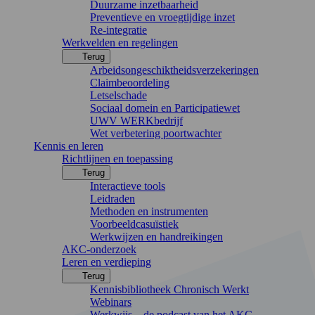
Duurzame inzetbaarheid
Preventieve en vroegtijdige inzet
Re-integratie
Werkvelden en regelingen
Terug
Arbeidsongeschiktheidsverzekeringen
Claimbeoordeling
Letselschade
Sociaal domein en Participatiewet
UWV WERKbedrijf
Wet verbetering poortwachter
Kennis en leren
Richtlijnen en toepassing
Terug
Interactieve tools
Leidraden
Methoden en instrumenten
Voorbeeldcasuïstiek
Werkwijzen en handreikingen
AKC-onderzoek
Leren en verdieping
Terug
Kennisbibliotheek Chronisch Werkt
Webinars
Werkwijs – de podcast van het AKC