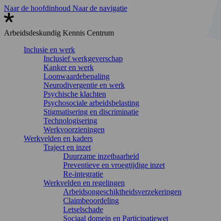
Naar de hoofdinhoud
Naar de navigatie
Arbeidsdeskundig
Kennis Centrum
Inclusie en werk
Inclusief werkgeverschap
Kanker en werk
Loonwaardebepaling
Neurodivergentie en werk
Psychische klachten
Psychosociale arbeidsbelasting
Stigmatisering en discriminatie
Technologisering
Werkvoorzieningen
Werkvelden en kaders
Traject en inzet
Duurzame inzetbaarheid
Preventieve en vroegtijdige inzet
Re-integratie
Werkvelden en regelingen
Arbeidsongeschiktheidsverzekeringen
Claimbeoordeling
Letselschade
Sociaal domein en Participatiewet