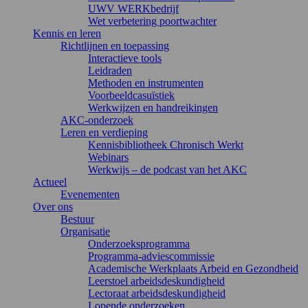
UWV WERKbedrijf
Wet verbetering poortwachter
Kennis en leren
Richtlijnen en toepassing
Interactieve tools
Leidraden
Methoden en instrumenten
Voorbeeldcasuïstiek
Werkwijzen en handreikingen
AKC-onderzoek
Leren en verdieping
Kennisbibliotheek Chronisch Werkt
Webinars
Werkwijs – de podcast van het AKC
Actueel
Evenementen
Over ons
Bestuur
Organisatie
Onderzoeksprogramma
Programma-adviescommissie
Academische Werkplaats Arbeid en Gezondheid
Leerstoel arbeidsdeskundigheid
Lectoraat arbeidsdeskundigheid
Lopende onderzoeken