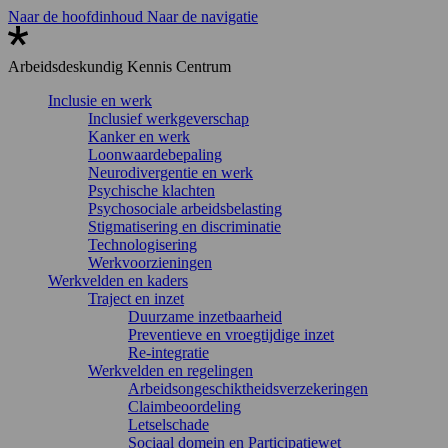
Naar de hoofdinhoud
Naar de navigatie
Arbeidsdeskundig
Kennis Centrum
Inclusie en werk
Inclusief werkgeverschap
Kanker en werk
Loonwaardebepaling
Neurodivergentie en werk
Psychische klachten
Psychosociale arbeidsbelasting
Stigmatisering en discriminatie
Technologisering
Werkvoorzieningen
Werkvelden en kaders
Traject en inzet
Duurzame inzetbaarheid
Preventieve en vroegtijdige inzet
Re-integratie
Werkvelden en regelingen
Arbeidsongeschiktheidsverzekeringen
Claimbeoordeling
Letselschade
Sociaal domein en Participatiewet