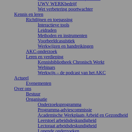
UWV WERKbedrijf
Wet verbetering poortwachter
Kennis en leren
Richtlijnen en toepassing
Interactieve tools
Leidraden
Methoden en instrumenten
Voorbeeldcasuïstiek
Werkwijzen en handreikingen
AKC-onderzoek
Leren en verdieping
Kennisbibliotheek Chronisch Werkt
Webinars
Werkwijs – de podcast van het AKC
Actueel
Evenementen
Over ons
Bestuur
Organisatie
Onderzoeksprogramma
Programma-adviescommissie
Academische Werkplaats Arbeid en Gezondheid
Leerstoel arbeidsdeskundigheid
Lectoraat arbeidsdeskundigheid
Lopende onderzoeken