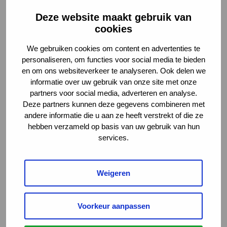
Duurzame inzetbaarheid
Preventieve en vroegtijdige inzet
Deze website maakt gebruik van
Re-integratie
cookies
Werkvelden en regelingen
Terug
We gebruiken cookies om content en advertenties te
Arbeidsongeschiktheidsverzekeringen
personaliseren, om functies voor social media te bieden
Claimbeoordeling
Letselschade
en om ons websiteverkeer te analyseren. Ook delen we
Sociaal domein en Participatiewet
informatie over uw gebruik van onze site met onze
UWV WERKbedrijf
partners voor social media, adverteren en analyse.
Wet verbetering poortwachter
Deze partners kunnen deze gegevens combineren met
Kennis en leren
Richtlijnen en toepassing
andere informatie die u aan ze heeft verstrekt of die ze
Terug
hebben verzameld op basis van uw gebruik van hun
Interactieve tools
services.
Leidraden
Methoden en instrumenten
Voorbeeldcasuïstiek
Werkwijzen en handreikingen
Weigeren
AKC-onderzoek
Leren en verdieping
Terug
Voorkeur aanpassen
Kennisbibliotheek Chronisch Werkt
Webinars
Werkwijs – de podcast van het AKC