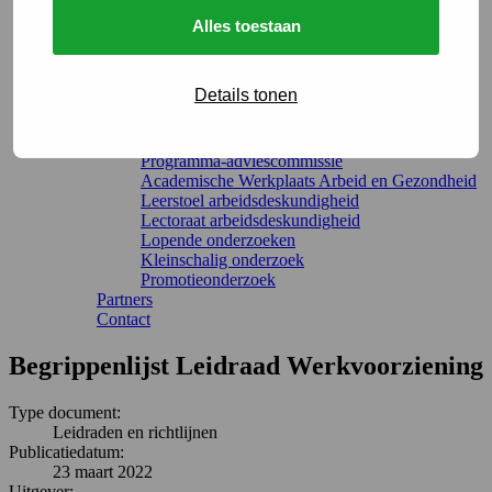
Actueel
Alles toestaan
Evenementen
Over ons
Bestuur
Details tonen
Organisatie
Terug
Onderzoeksprogramma
Programma-adviescommissie
Academische Werkplaats Arbeid en Gezondheid
Leerstoel arbeidsdeskundigheid
Lectoraat arbeidsdeskundigheid
Lopende onderzoeken
Kleinschalig onderzoek
Promotieonderzoek
Partners
Contact
Begrippenlijst Leidraad Werkvoorziening
Type document:
Leidraden en richtlijnen
Publicatiedatum:
23 maart 2022
Uitgever: