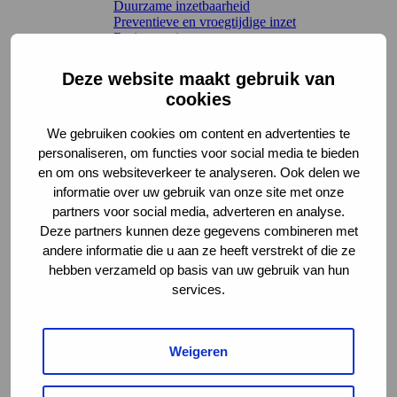
Duurzame inzetbaarheid
Preventieve en vroegtijdige inzet
Re-integratie
Werkvelden en regelingen
Terug
Deze website maakt gebruik van
Arbeidsongeschiktheidsverzekeringen
cookies
Claimbeoordeling
Letselschade
We gebruiken cookies om content en advertenties te
Sociaal domein en Participatiewet
UWV WERKbedrijf
personaliseren, om functies voor social media te bieden
Wet verbetering poortwachter
en om ons websiteverkeer te analyseren. Ook delen we
Kennis en leren
informatie over uw gebruik van onze site met onze
Richtlijnen en toepassing
partners voor social media, adverteren en analyse.
Terug
Deze partners kunnen deze gegevens combineren met
Interactieve tools
andere informatie die u aan ze heeft verstrekt of die ze
Leidraden
Methoden en instrumenten
hebben verzameld op basis van uw gebruik van hun
Voorbeeldcasuïstiek
services.
Werkwijzen en handreikingen
AKC-onderzoek
Leren en verdieping
Terug
Weigeren
Kennisbibliotheek Chronisch Werkt
Webinars
Werkwijs – de podcast van het AKC