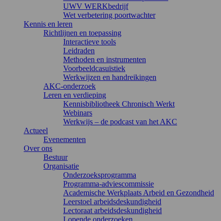
UWV WERKbedrijf
Wet verbetering poortwachter
Kennis en leren
Richtlijnen en toepassing
Interactieve tools
Leidraden
Methoden en instrumenten
Voorbeeldcasuïstiek
Werkwijzen en handreikingen
AKC-onderzoek
Leren en verdieping
Kennisbibliotheek Chronisch Werkt
Webinars
Werkwijs – de podcast van het AKC
Actueel
Evenementen
Over ons
Bestuur
Organisatie
Onderzoeksprogramma
Programma-adviescommissie
Academische Werkplaats Arbeid en Gezondheid
Leerstoel arbeidsdeskundigheid
Lectoraat arbeidsdeskundigheid
Lopende onderzoeken