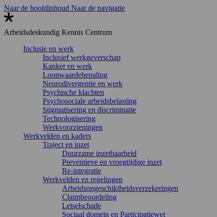
Naar de hoofdinhoud
Naar de navigatie
Arbeidsdeskundig
Kennis Centrum
Inclusie en werk
Inclusief werkgeverschap
Kanker en werk
Loonwaardebepaling
Neurodivergentie en werk
Psychische klachten
Psychosociale arbeidsbelasting
Stigmatisering en discriminatie
Technologisering
Werkvoorzieningen
Werkvelden en kaders
Traject en inzet
Duurzame inzetbaarheid
Preventieve en vroegtijdige inzet
Re-integratie
Werkvelden en regelingen
Arbeidsongeschiktheidsverzekeringen
Claimbeoordeling
Letselschade
Sociaal domein en Participatiewet