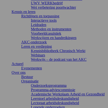
UWV WERKbedrijf
Wet verbetering poortwachter
Kennis en leren
Richtlijnen en toepassing
Interactieve tools
Leidraden
Methoden en instrumenten
Voorbeeldcasuïstiek
Werkwijzen en handreikingen
AKC-onderzoek
Leren en verdieping
Kennisbibliotheek Chronisch Werkt
Webinars
Werkwijs – de podcast van het AKC
Actueel
Evenementen
Over ons
Bestuur
Organisatie
Onderzoeksprogramma
Programma-adviescommissie
Academische Werkplaats Arbeid en Gezondheid
Leerstoel arbeidsdeskundigheid
Lectoraat arbeidsdeskundigheid
Lopende onderzoeken