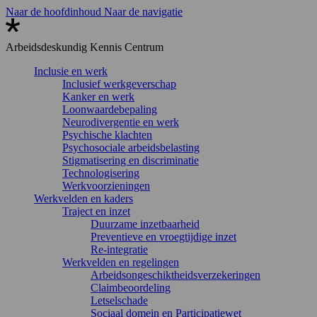
Naar de hoofdinhoud
Naar de navigatie
Arbeidsdeskundig
Kennis Centrum
Inclusie en werk
Inclusief werkgeverschap
Kanker en werk
Loonwaardebepaling
Neurodivergentie en werk
Psychische klachten
Psychosociale arbeidsbelasting
Stigmatisering en discriminatie
Technologisering
Werkvoorzieningen
Werkvelden en kaders
Traject en inzet
Duurzame inzetbaarheid
Preventieve en vroegtijdige inzet
Re-integratie
Werkvelden en regelingen
Arbeidsongeschiktheidsverzekeringen
Claimbeoordeling
Letselschade
Sociaal domein en Participatiewet