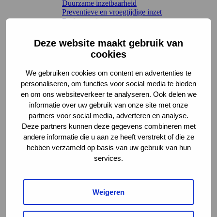
Duurzame inzetbaarheid
Preventieve en vroegtijdige inzet
Re-integratie
Werkvelden en regelingen
Terug
Deze website maakt gebruik van
Arbeidsongeschiktheidsverzekeringen
cookies
Claimbeoordeling
Letselschade
We gebruiken cookies om content en advertenties te
Sociaal domein en Participatiewet
UWV WERKbedrijf
personaliseren, om functies voor social media te bieden
Wet verbetering poortwachter
en om ons websiteverkeer te analyseren. Ook delen we
Kennis en leren
informatie over uw gebruik van onze site met onze
Richtlijnen en toepassing
partners voor social media, adverteren en analyse.
Terug
Deze partners kunnen deze gegevens combineren met
Interactieve tools
andere informatie die u aan ze heeft verstrekt of die ze
Leidraden
Methoden en instrumenten
hebben verzameld op basis van uw gebruik van hun
Voorbeeldcasuïstiek
services.
Werkwijzen en handreikingen
AKC-onderzoek
Leren en verdieping
Terug
Weigeren
Kennisbibliotheek Chronisch Werkt
Webinars
Werkwijs – de podcast van het AKC