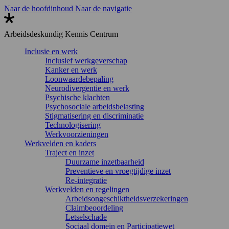
Naar de hoofdinhoud
Naar de navigatie
Arbeidsdeskundig
Kennis Centrum
Inclusie en werk
Inclusief werkgeverschap
Kanker en werk
Loonwaardebepaling
Neurodivergentie en werk
Psychische klachten
Psychosociale arbeidsbelasting
Stigmatisering en discriminatie
Technologisering
Werkvoorzieningen
Werkvelden en kaders
Traject en inzet
Duurzame inzetbaarheid
Preventieve en vroegtijdige inzet
Re-integratie
Werkvelden en regelingen
Arbeidsongeschiktheidsverzekeringen
Claimbeoordeling
Letselschade
Sociaal domein en Participatiewet