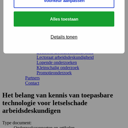
Voorkeur aanpassen
Actueel
Evenementen
Over ons
Alles toestaan
Bestuur
Organisatie
Terug
Onderzoeksprogramma
Details tonen
Programma-adviescommissie
Academische Werkplaats Arbeid en Gezondheid
Leerstoel arbeidsdeskundigheid
Lectoraat arbeidsdeskundigheid
Lopende onderzoeken
Kleinschalig onderzoek
Promotieonderzoek
Partners
Contact
Het belang van kennis van toepasbare
technologie voor letselschade
arbeidsdeskundigen
Type document:
Onderzoeksrapporten en artikelen