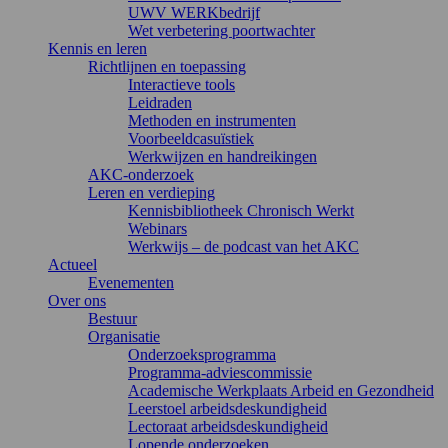
UWV WERKbedrijf
Wet verbetering poortwachter
Kennis en leren
Richtlijnen en toepassing
Interactieve tools
Leidraden
Methoden en instrumenten
Voorbeeldcasuïstiek
Werkwijzen en handreikingen
AKC-onderzoek
Leren en verdieping
Kennisbibliotheek Chronisch Werkt
Webinars
Werkwijs – de podcast van het AKC
Actueel
Evenementen
Over ons
Bestuur
Organisatie
Onderzoeksprogramma
Programma-adviescommissie
Academische Werkplaats Arbeid en Gezondheid
Leerstoel arbeidsdeskundigheid
Lectoraat arbeidsdeskundigheid
Lopende onderzoeken