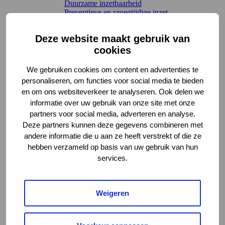
Duurzame inzetbaarheid
Preventieve en vroegtijdige inzet
Re-integratie
Werkvelden en regelingen
Deze website maakt gebruik van
Terug
cookies
Arbeidsongeschiktheidsverzekeringen
Claimbeoordeling
Letselschade
We gebruiken cookies om content en advertenties te
Sociaal domein en Participatiewet
personaliseren, om functies voor social media te bieden
UWV WERKbedrijf
en om ons websiteverkeer te analyseren. Ook delen we
Wet verbetering poortwachter
informatie over uw gebruik van onze site met onze
Kennis en leren
Richtlijnen en toepassing
partners voor social media, adverteren en analyse.
Terug
Deze partners kunnen deze gegevens combineren met
Interactieve tools
andere informatie die u aan ze heeft verstrekt of die ze
Leidraden
hebben verzameld op basis van uw gebruik van hun
Methoden en instrumenten
services.
Voorbeeldcasuïstiek
Werkwijzen en handreikingen
AKC-onderzoek
Leren en verdieping
Weigeren
Terug
Kennisbibliotheek Chronisch Werkt
Webinars
Werkwijs – de podcast van het AKC