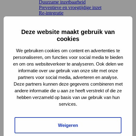
Duurzame inzetbaarheid
Preventieve en vroegtijdige inzet
Re-integratie
Werkvelden en regelingen
Terug
Arbeidsongeschiktheidsverzekeringen
Deze website maakt gebruik van
Claimbeoordeling
cookies
Letselschade
Sociaal domein en Participatiewet
We gebruiken cookies om content en advertenties te
UWV WERKbedrijf
personaliseren, om functies voor social media te bieden
Wet verbetering poortwachter
Kennis en leren
en om ons websiteverkeer te analyseren. Ook delen we
Richtlijnen en toepassing
informatie over uw gebruik van onze site met onze
Terug
partners voor social media, adverteren en analyse.
Interactieve tools
Deze partners kunnen deze gegevens combineren met
Leidraden
andere informatie die u aan ze heeft verstrekt of die ze
Methoden en instrumenten
Voorbeeldcasuïstiek
hebben verzameld op basis van uw gebruik van hun
Werkwijzen en handreikingen
services.
AKC-onderzoek
Leren en verdieping
Terug
Kennisbibliotheek Chronisch Werkt
Weigeren
Webinars
Werkwijs – de podcast van het AKC