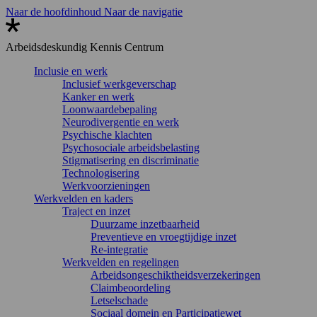
Naar de hoofdinhoud
Naar de navigatie
Arbeidsdeskundig
Kennis Centrum
Inclusie en werk
Inclusief werkgeverschap
Kanker en werk
Loonwaardebepaling
Neurodivergentie en werk
Psychische klachten
Psychosociale arbeidsbelasting
Stigmatisering en discriminatie
Technologisering
Werkvoorzieningen
Werkvelden en kaders
Traject en inzet
Duurzame inzetbaarheid
Preventieve en vroegtijdige inzet
Re-integratie
Werkvelden en regelingen
Arbeidsongeschiktheidsverzekeringen
Claimbeoordeling
Letselschade
Sociaal domein en Participatiewet