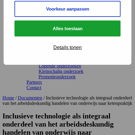
Actueel
Voorkeur aanpassen
Evenementen
Over ons
Bestuur
Organisatie
Alles toestaan
Terug
Onderzoeksprogramma
Programma-adviescommissie
Details tonen
Academische Werkplaats Arbeid en Gezondheid
Leerstoel arbeidsdeskundigheid
Lectoraat arbeidsdeskundigheid
Lopende onderzoeken
Kleinschalig onderzoek
Promotieonderzoek
Partners
Contact
Home
/
Documenten
/
Inclusieve technologie als integraal onderdeel
van het arbeidsdeskundig handelen van onderwijs naar ketenpraktijk
Inclusieve technologie als integraal
onderdeel van het arbeidsdeskundig
handelen van onderwijs naar