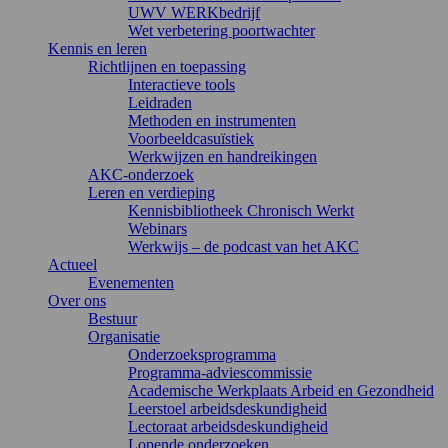
UWV WERKbedrijf
Wet verbetering poortwachter
Kennis en leren
Richtlijnen en toepassing
Interactieve tools
Leidraden
Methoden en instrumenten
Voorbeeldcasuïstiek
Werkwijzen en handreikingen
AKC-onderzoek
Leren en verdieping
Kennisbibliotheek Chronisch Werkt
Webinars
Werkwijs – de podcast van het AKC
Actueel
Evenementen
Over ons
Bestuur
Organisatie
Onderzoeksprogramma
Programma-adviescommissie
Academische Werkplaats Arbeid en Gezondheid
Leerstoel arbeidsdeskundigheid
Lectoraat arbeidsdeskundigheid
Lopende onderzoeken