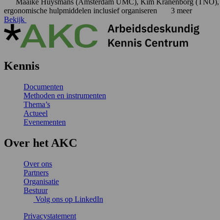
Maaike Huysmans (Amsterdam UMC), Kim Kranenborg (TNO), M
ergonomische hulpmiddelen
inclusief organiseren
3 meer
Bekijk
Kennis
Documenten
Methoden en instrumenten
Thema’s
Actueel
Evenementen
Over het AKC
Over ons
Partners
Organisatie
Bestuur
Volg ons op LinkedIn
Privacystatement