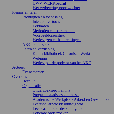
UWV WERKbedrijf
Wet verbetering poortwachter
Kennis en leren
Richtlijnen en toepassing
Interactieve tools
Leidraden
Methoden en instrumenten
Voorbeeldcasuïstiek
Werkwijzen en handreikingen
AKC-onderzoek
Leren en verdieping
Kennisbibliotheek Chronisch Werkt
Webinars
Werkwijs – de podcast van het AKC
Actueel
Evenementen
Over ons
Bestuur
Organisatie
Onderzoeksprogramma
Programma-adviescommissie
Academische Werkplaats Arbeid en Gezondheid
Leerstoel arbeidsdeskundigheid
Lectoraat arbeidsdeskundigheid
Lopende onderzoeken