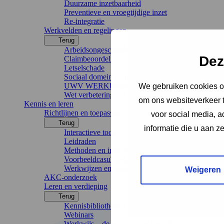
Duurzame inzetbaarheid
Preventieve en vroegtijdige inzet
Re-integratie
Werkvelden en regelingen
Terug
Arbeidsongeschiktheidsverzekeringen
Dez
Claimbeoordeling
Letselschade
Sociaal domein en Participatiewet
UWV WERKbedrijf
We gebruiken cookies om
Wet verbetering poortwachter
om ons websiteverkeer t
Kennis en leren
Richtlijnen en toepassing
voor social media, 
Terug
informatie die u aan z
Interactieve tools
Leidraden
Methoden en instrumenten
Voorbeeldcasuïstiek
Werkwijzen en handreikingen
Weigeren
AKC-onderzoek
Leren en verdieping
Terug
Kennisbibliotheek Chronisch Werkt
Webinars
Werkwijs – de podcast van het AKC