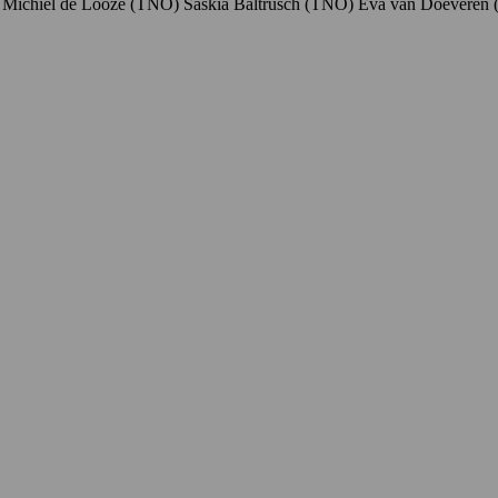
ichiel de Looze (TNO) Saskia Baltrusch (TNO) Eva van Doevere