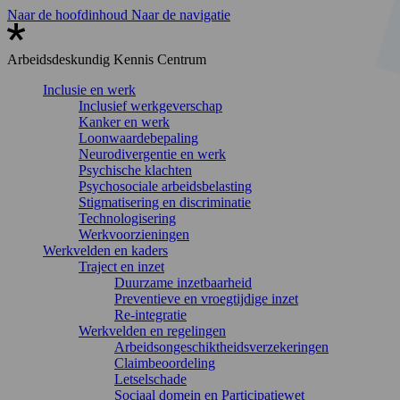
Naar de hoofdinhoud
Naar de navigatie
Arbeidsdeskundig
Kennis Centrum
Inclusie en werk
Inclusief werkgeverschap
Kanker en werk
Loonwaardebepaling
Neurodivergentie en werk
Psychische klachten
Psychosociale arbeidsbelasting
Stigmatisering en discriminatie
Technologisering
Werkvoorzieningen
Werkvelden en kaders
Traject en inzet
Duurzame inzetbaarheid
Preventieve en vroegtijdige inzet
Re-integratie
Werkvelden en regelingen
Arbeidsongeschiktheidsverzekeringen
Claimbeoordeling
Letselschade
Sociaal domein en Participatiewet