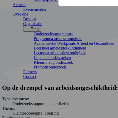
Actueel
Evenementen
Over ons
Bestuur
Organisatie
Terug
Onderzoeksprogramma
Programma-adviescommissie
Academische Werkplaats Arbeid en Gezondheid
Leerstoel arbeidsdeskundigheid
Lectoraat arbeidsdeskundigheid
Lopende onderzoeken
Kleinschalig onderzoek
Promotieonderzoek
Partners
Contact
Op de drempel van arbeidsongeschiktheid:
Type document:
Onderzoeksrapporten en artikelen
Thema:
Claimbeoordeling, Toetsing
Publicatiedatum: