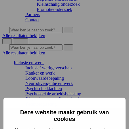
Kleinschalig onderzoek
Promotieonderzoek
Partners
Contact
Alle resultaten bekijken
Alle resultaten bekijken
Inclusie en werk
Inclusief werkgeverschap
Kanker en werk
Loonwaardebepaling
Neurodivergentie en werk
Psychische klachten
Psychosociale arbeidsbelasting
Stigmatisering en discriminatie
Technologisering
Werkvoorzieningen
Deze website maakt gebruik van
Werkvelden en kaders
cookies
Traject en inzet
Terug