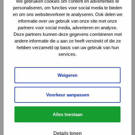
We gebruiken cookies om content en advertenties te
Duurzame inzetbaarheid
Preventieve en vroegtijdige inzet
personaliseren, om functies voor social media te bieden
Re-integratie
en om ons websiteverkeer te analyseren. Ook delen we
Werkvelden en regelingen
informatie over uw gebruik van onze site met onze
Terug
partners voor social media, adverteren en analyse.
Arbeidsongeschiktheidsverzekeringen
Deze partners kunnen deze gegevens combineren met
Claimbeoordeling
andere informatie die u aan ze heeft verstrekt of die ze
Letselschade
Sociaal domein en Participatiewet
hebben verzameld op basis van uw gebruik van hun
UWV WERKbedrijf
services.
Wet verbetering poortwachter
Kennis en leren
Richtlijnen en toepassing
Terug
Weigeren
Interactieve tools
Leidraden
Methoden en instrumenten
Voorkeur aanpassen
Voorbeeldcasuïstiek
Werkwijzen en handreikingen
AKC-onderzoek
Leren en verdieping
Alles toestaan
Terug
Kennisbibliotheek Chronisch Werkt
Webinars
Details tonen
Werkwijs – de podcast van het AKC