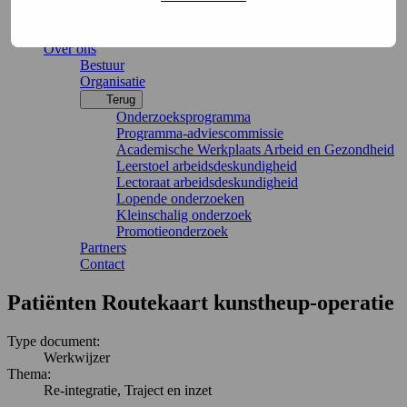
Actueel
Evenementen
Over ons
Bestuur
Organisatie
Terug
Onderzoeksprogramma
Programma-adviescommissie
Academische Werkplaats Arbeid en Gezondheid
Leerstoel arbeidsdeskundigheid
Lectoraat arbeidsdeskundigheid
Lopende onderzoeken
Kleinschalig onderzoek
Promotieonderzoek
Partners
Contact
Patiënten Routekaart kunstheup-operatie
Type document:
Werkwijzer
Thema:
Re-integratie, Traject en inzet