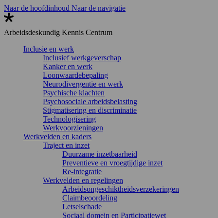
Naar de hoofdinhoud
Naar de navigatie
Arbeidsdeskundig
Kennis Centrum
Inclusie en werk
Inclusief werkgeverschap
Kanker en werk
Loonwaardebepaling
Neurodivergentie en werk
Psychische klachten
Psychosociale arbeidsbelasting
Stigmatisering en discriminatie
Technologisering
Werkvoorzieningen
Werkvelden en kaders
Traject en inzet
Duurzame inzetbaarheid
Preventieve en vroegtijdige inzet
Re-integratie
Werkvelden en regelingen
Arbeidsongeschiktheidsverzekeringen
Claimbeoordeling
Letselschade
Sociaal domein en Participatiewet