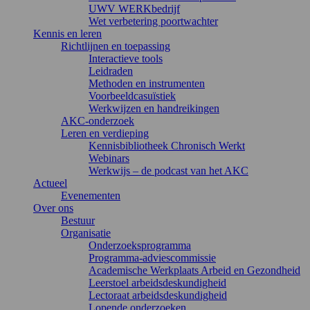
UWV WERKbedrijf
Wet verbetering poortwachter
Kennis en leren
Richtlijnen en toepassing
Interactieve tools
Leidraden
Methoden en instrumenten
Voorbeeldcasuïstiek
Werkwijzen en handreikingen
AKC-onderzoek
Leren en verdieping
Kennisbibliotheek Chronisch Werkt
Webinars
Werkwijs – de podcast van het AKC
Actueel
Evenementen
Over ons
Bestuur
Organisatie
Onderzoeksprogramma
Programma-adviescommissie
Academische Werkplaats Arbeid en Gezondheid
Leerstoel arbeidsdeskundigheid
Lectoraat arbeidsdeskundigheid
Lopende onderzoeken