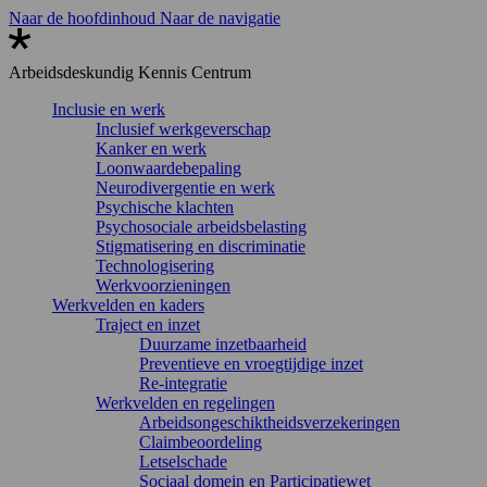
Naar de hoofdinhoud
Naar de navigatie
Arbeidsdeskundig
Kennis Centrum
Inclusie en werk
Inclusief werkgeverschap
Kanker en werk
Loonwaardebepaling
Neurodivergentie en werk
Psychische klachten
Psychosociale arbeidsbelasting
Stigmatisering en discriminatie
Technologisering
Werkvoorzieningen
Werkvelden en kaders
Traject en inzet
Duurzame inzetbaarheid
Preventieve en vroegtijdige inzet
Re-integratie
Werkvelden en regelingen
Arbeidsongeschiktheidsverzekeringen
Claimbeoordeling
Letselschade
Sociaal domein en Participatiewet