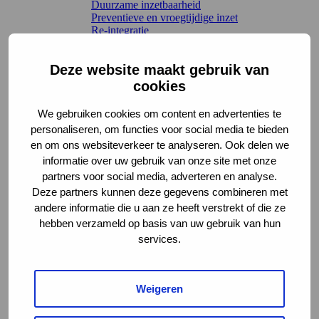
Duurzame inzetbaarheid
Preventieve en vroegtijdige inzet
Re-integratie
Werkvelden en regelingen
Terug
Deze website maakt gebruik van
Arbeidsongeschiktheidsverzekeringen
Claimbeoordeling
cookies
Letselschade
Sociaal domein en Participatiewet
We gebruiken cookies om content en advertenties te
UWV WERKbedrijf
personaliseren, om functies voor social media te bieden
Wet verbetering poortwachter
en om ons websiteverkeer te analyseren. Ook delen we
Kennis en leren
informatie over uw gebruik van onze site met onze
Richtlijnen en toepassing
Terug
partners voor social media, adverteren en analyse.
Interactieve tools
Deze partners kunnen deze gegevens combineren met
Leidraden
andere informatie die u aan ze heeft verstrekt of die ze
Methoden en instrumenten
hebben verzameld op basis van uw gebruik van hun
Voorbeeldcasuïstiek
services.
Werkwijzen en handreikingen
AKC-onderzoek
Leren en verdieping
Terug
Weigeren
Kennisbibliotheek Chronisch Werkt
Webinars
Werkwijs – de podcast van het AKC