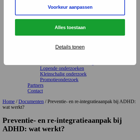
Actueel
Voorkeur aanpassen
Evenementen
Over ons
Bestuur
Alles toestaan
Organisatie
Terug
Onderzoeksprogramma
Programma-adviescommissie
Details tonen
Academische Werkplaats Arbeid en Gezondheid
Leerstoel arbeidsdeskundigheid
Lectoraat arbeidsdeskundigheid
Lopende onderzoeken
Kleinschalig onderzoek
Promotieonderzoek
Partners
Contact
Home
/
Documenten
/
Preventie- en re-integratieaanpak bij ADHD:
wat werkt?
Preventie- en re-integratieaanpak bij
ADHD: wat werkt?