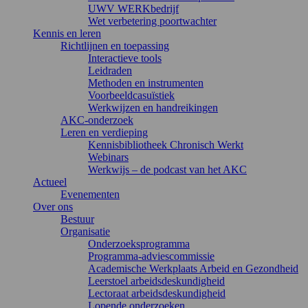
UWV WERKbedrijf
Wet verbetering poortwachter
Kennis en leren
Richtlijnen en toepassing
Interactieve tools
Leidraden
Methoden en instrumenten
Voorbeeldcasuïstiek
Werkwijzen en handreikingen
AKC-onderzoek
Leren en verdieping
Kennisbibliotheek Chronisch Werkt
Webinars
Werkwijs – de podcast van het AKC
Actueel
Evenementen
Over ons
Bestuur
Organisatie
Onderzoeksprogramma
Programma-adviescommissie
Academische Werkplaats Arbeid en Gezondheid
Leerstoel arbeidsdeskundigheid
Lectoraat arbeidsdeskundigheid
Lopende onderzoeken