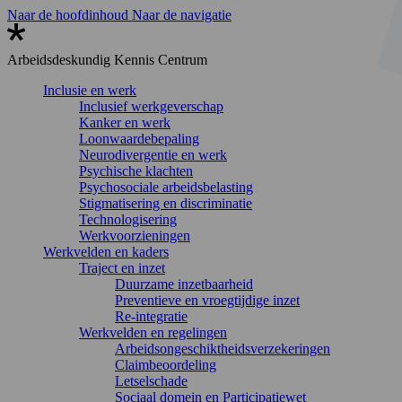
Naar de hoofdinhoud
Naar de navigatie
Arbeidsdeskundig
Kennis Centrum
Inclusie en werk
Inclusief werkgeverschap
Kanker en werk
Loonwaardebepaling
Neurodivergentie en werk
Psychische klachten
Psychosociale arbeidsbelasting
Stigmatisering en discriminatie
Technologisering
Werkvoorzieningen
Werkvelden en kaders
Traject en inzet
Duurzame inzetbaarheid
Preventieve en vroegtijdige inzet
Re-integratie
Werkvelden en regelingen
Arbeidsongeschiktheidsverzekeringen
Claimbeoordeling
Letselschade
Sociaal domein en Participatiewet