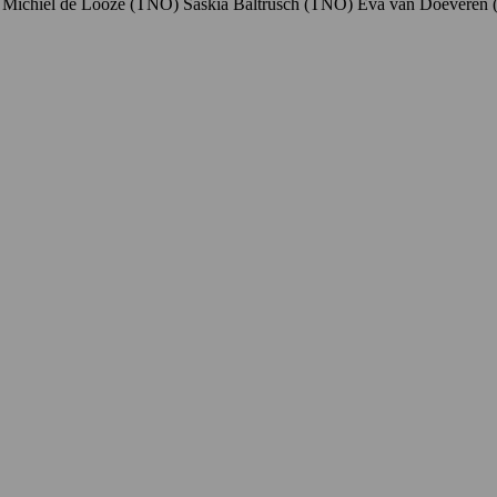
ichiel de Looze (TNO) Saskia Baltrusch (TNO) Eva van Doevere