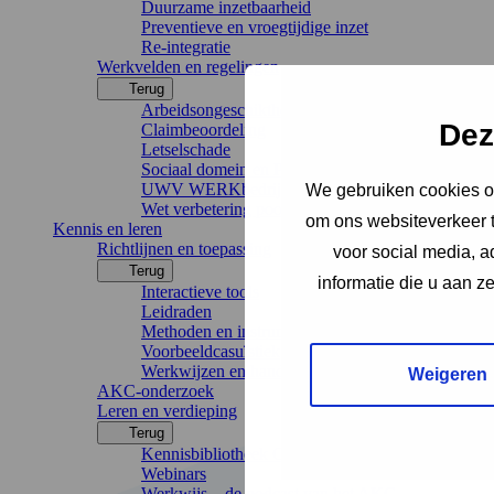
Duurzame inzetbaarheid
Preventieve en vroegtijdige inzet
Re-integratie
Werkvelden en regelingen
Terug
Arbeidsongeschiktheidsverzekeringen
Dez
Claimbeoordeling
Letselschade
Sociaal domein en Participatiewet
UWV WERKbedrijf
We gebruiken cookies om
Wet verbetering poortwachter
om ons websiteverkeer t
Kennis en leren
Richtlijnen en toepassing
voor social media, 
Terug
informatie die u aan z
Interactieve tools
Leidraden
Methoden en instrumenten
Voorbeeldcasuïstiek
Werkwijzen en handreikingen
Weigeren
AKC-onderzoek
Leren en verdieping
Terug
Kennisbibliotheek Chronisch Werkt
Webinars
Werkwijs – de podcast van het AKC