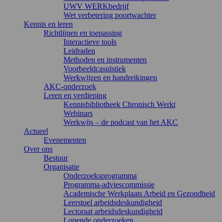
UWV WERKbedrijf
Wet verbetering poortwachter
Kennis en leren
Richtlijnen en toepassing
Interactieve tools
Leidraden
Methoden en instrumenten
Voorbeeldcasuïstiek
Werkwijzen en handreikingen
AKC-onderzoek
Leren en verdieping
Kennisbibliotheek Chronisch Werkt
Webinars
Werkwijs – de podcast van het AKC
Actueel
Evenementen
Over ons
Bestuur
Organisatie
Onderzoeksprogramma
Programma-adviescommissie
Academische Werkplaats Arbeid en Gezondheid
Leerstoel arbeidsdeskundigheid
Lectoraat arbeidsdeskundigheid
Lopende onderzoeken