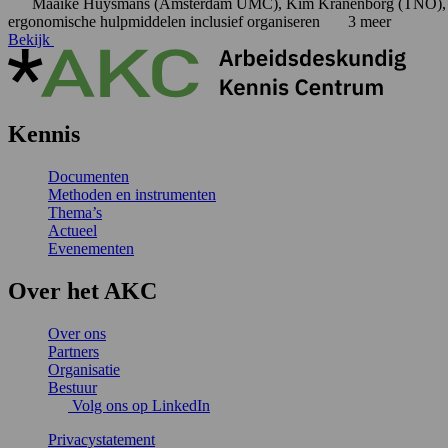
Maaike Huysmans (Amsterdam UMC), Kim Kranenborg (TNO), M
ergonomische hulpmiddelen
inclusief organiseren
3 meer
Bekijk
Kennis
Documenten
Methoden en instrumenten
Thema’s
Actueel
Evenementen
Over het AKC
Over ons
Partners
Organisatie
Bestuur
Volg ons op LinkedIn
Privacystatement