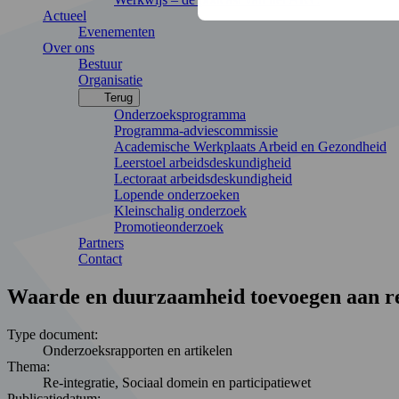
Actueel
Evenementen
Over ons
Bestuur
Organisatie
Terug
Onderzoeksprogramma
Programma-adviescommissie
Academische Werkplaats Arbeid en Gezondheid
Leerstoel arbeidsdeskundigheid
Lectoraat arbeidsdeskundigheid
Lopende onderzoeken
Kleinschalig onderzoek
Promotieonderzoek
Partners
Contact
Waarde en duurzaamheid toevoegen aan re-
Type document:
Onderzoeksrapporten en artikelen
Thema:
Re-integratie, Sociaal domein en participatiewet
Publicatiedatum: