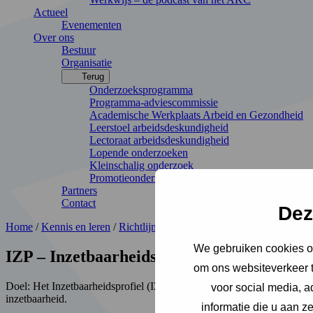
Actueel
Evenementen
Over ons
Bestuur
Organisatie
Terug
Onderzoeksprogramma
Programma-adviescommissie
Academische Werkplaats Arbeid en Gezondheid
Leerstoel arbeidsdeskundigheid
Lectoraat arbeidsdeskundigheid
Lopende onderzoeken
Kleinschalig onderzoek
Promotieonderzoek
Partners
Contact
Dez
Home
/
Kennis en leren
/
Richtlijnen en toepassing
/
Methoden en ins
We gebruiken cookies om
IZP – Inzetbaarheidsprofiel
om ons websiteverkeer t
Doel:
Het Inzetbaarheidsprofiel (IZP) stelt je in staat om effectief 
voor social media, 
inzetbaarheid.
informatie die u aan z