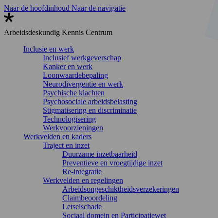
Naar de hoofdinhoud
Naar de navigatie
Arbeidsdeskundig
Kennis Centrum
Inclusie en werk
Inclusief werkgeverschap
Kanker en werk
Loonwaardebepaling
Neurodivergentie en werk
Psychische klachten
Psychosociale arbeidsbelasting
Stigmatisering en discriminatie
Technologisering
Werkvoorzieningen
Werkvelden en kaders
Traject en inzet
Duurzame inzetbaarheid
Preventieve en vroegtijdige inzet
Re-integratie
Werkvelden en regelingen
Arbeidsongeschiktheidsverzekeringen
Claimbeoordeling
Letselschade
Sociaal domein en Participatiewet