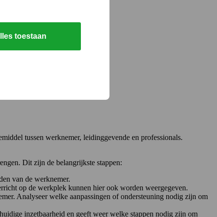
lles toestaan
iemiddel tussen werknemer, leidinggevende en professionals.
ngen. Dit zijn de belangrijkste stappen:
eden van de werknemer.
verricht op de werkplek kunnen hier ook worden weergegeven.
nemer. Analyseer welke aanpassingen of ondersteuning nodig zijn om
e huidige inzetbaarheid en geeft weer welke stappen nodig zijn om