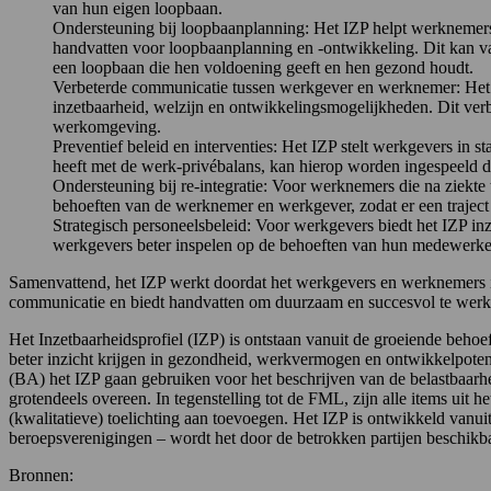
van hun eigen loopbaan.
Ondersteuning bij loopbaanplanning: Het IZP helpt werknemers 
handvatten voor loopbaanplanning en -ontwikkeling. Dit kan va
een loopbaan die hen voldoening geeft en hen gezond houdt.
Verbeterde communicatie tussen werkgever en werknemer: Het I
inzetbaarheid, welzijn en ontwikkelingsmogelijkheden. Dit verb
werkomgeving.
Preventief beleid en interventies: Het IZP stelt werkgevers in 
heeft met de werk-privébalans, kan hierop worden ingespeeld d
Ondersteuning bij re-integratie: Voor werknemers die na ziekte t
behoeften van de werknemer en werkgever, zodat er een traject k
Strategisch personeelsbeleid: Voor werkgevers biedt het IZP inz
werkgevers beter inspelen op de behoeften van hun medewerke
Samenvattend, het IZP werkt doordat het werkgevers en werknemers in 
communicatie en biedt handvatten om duurzaam en succesvol te werk
Het Inzetbaarheidsprofiel (IZP) is ontstaan vanuit de groeiende beh
beter inzicht krijgen in gezondheid, werkvermogen en ontwikkelpot
(BA) het IZP gaan gebruiken voor het beschrijven van de belastbaarh
grotendeels overeen. In tegenstelling tot de FML, zijn alle items uit 
(kwalitatieve) toelichting aan toevoegen. Het IZP is ontwikkeld van
beroepsverenigingen – wordt het door de betrokken partijen beschikba
Bronnen: