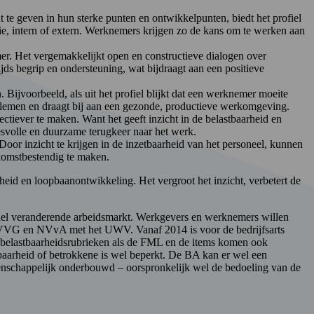
te geven in hun sterke punten en ontwikkelpunten, biedt het profiel
ie, intern of extern. Werknemers krijgen zo de kans om te werken aan
r. Het vergemakkelijkt open en constructieve dialogen over
jds begrip en ondersteuning, wat bijdraagt aan een positieve
 Bijvoorbeeld, als uit het profiel blijkt dat een werknemer moeite
oblemen en draagt bij aan een gezonde, productieve werkomgeving.
ectiever te maken. Want het geeft inzicht in de belastbaarheid en
cesvolle en duurzame terugkeer naar het werk.
Door inzicht te krijgen in de inzetbaarheid van het personeel, kunnen
komstbestendig te maken.
heid en loopbaanontwikkeling. Het vergroot het inzicht, verbetert de
snel veranderende arbeidsmarkt. Werkgevers en werknemers willen
 NVVG en NVvA met het UWV. Vanaf 2014 is voor de bedrijfsarts
e belastbaarheidsrubrieken als de FML en de items komen ook
stbaarheid of betrokkene is wel beperkt. De BA kan er wel een
etenschappelijk onderbouwd – oorspronkelijk wel de bedoeling van de