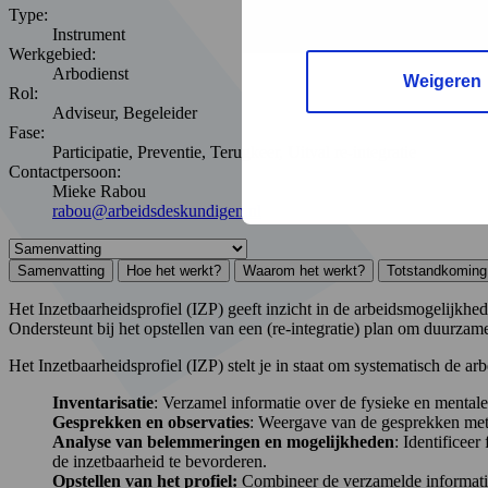
Type:
Instrument
Werkgebied:
Arbodienst
Weigeren
Rol:
Adviseur, Begeleider
Fase:
Participatie, Preventie, Terugkeer, Uitval re-integratie
Contactpersoon:
Mieke Rabou
rabou@arbeidsdeskundigen.nl
Samenvatting
Hoe het werkt?
Waarom het werkt?
Totstandkoming
Het Inzetbaarheidsprofiel (IZP) geeft inzicht in de arbeidsmogelijk
Ondersteunt bij het opstellen van een (re-integratie) plan om duurzam
Het Inzetbaarheidsprofiel (IZP) stelt je in staat om systematisch de 
Inventarisatie
: Verzamel informatie over de fysieke en menta
Gesprekken en observaties
: Weergave van de gesprekken met
Analyse van belemmeringen en mogelijkheden
: Identificee
de inzetbaarheid te bevorderen.
Opstellen van het profiel:
Combineer de verzamelde informatie i