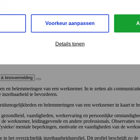
Voorkeur aanpassen
A
Details tonen
 & bronvermelding
heden en belemmeringen van een werknemer. In te zetten als communicat
e inzetbaarheid te bevorderen.
arbeidsmogelijkheden en belemmeringen van een werknemer in kaart te bre
le gezondheid, vaardigheden, werkervaring en persoonlijke omstandigh
 de werknemer, leidinggevende en andere professionals. Observaties 
r fysieke/ mentale beperkingen, motivatie en vaardigheden van de werk
n het overzichtelijk inzetbaarheidsprofiel. Dit profiel beschrijft zo d