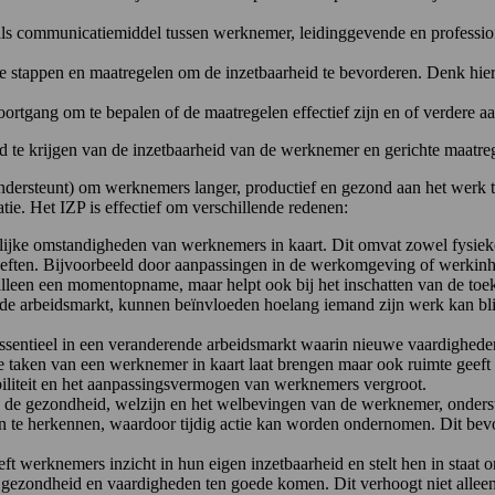
 als communicatiemiddel tussen werknemer, leidinggevende en professio
ete stappen en maatregelen om de inzetbaarheid te bevorderen. Denk hie
oortgang om te bepalen of de maatregelen effectief zijn en of verdere a
d te krijgen van de inzetbaarheid van de werknemer en gerichte maatre
(ondersteunt) om werknemers langer, productief en gezond aan het werk t
ie. Het IZP is effectief om verschillende redenen:
soonlijke omstandigheden van werknemers in kaart. Dit omvat zowel fysi
eften. Bijvoorbeeld door aanpassingen in de werkomgeving of werkinhou
alleen een momentopname, maar helpt ook bij het inschatten van de toek
 in de arbeidsmarkt, kunnen beïnvloeden hoelang iemand zijn werk kan 
ssentieel in een veranderende arbeidsmarkt waarin nieuwe vaardigheden
ge taken van een werknemer in kaart laat brengen maar ook ruimte geeft
biliteit en het aanpassingsvermogen van werknemers vergroot.
 de gezondheid, welzijn en het welbevingen van de werknemer, onderste
n te herkennen, waardoor tijdig actie kan worden ondernomen. Dit bevo
eft werknemers inzicht in hun eigen inzetbaarheid en stelt hen in staa
hun gezondheid en vaardigheden ten goede komen. Dit verhoogt niet alle