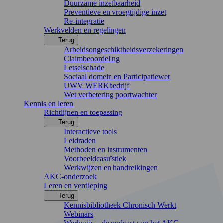
Duurzame inzetbaarheid
Preventieve en vroegtijdige inzet
Re-integratie
Werkvelden en regelingen
Terug
Arbeidsongeschiktheidsverzekeringen
Claimbeoordeling
Letselschade
Sociaal domein en Participatiewet
UWV WERKbedrijf
Wet verbetering poortwachter
Kennis en leren
Richtlijnen en toepassing
Terug
Interactieve tools
Leidraden
Methoden en instrumenten
Voorbeeldcasuïstiek
Werkwijzen en handreikingen
AKC-onderzoek
Leren en verdieping
Terug
Kennisbibliotheek Chronisch Werkt
Webinars
Werkwijs – de podcast van het AKC