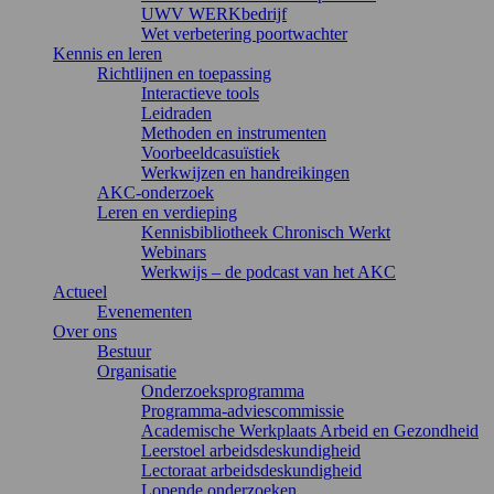
UWV WERKbedrijf
Wet verbetering poortwachter
Kennis en leren
Richtlijnen en toepassing
Interactieve tools
Leidraden
Methoden en instrumenten
Voorbeeldcasuïstiek
Werkwijzen en handreikingen
AKC-onderzoek
Leren en verdieping
Kennisbibliotheek Chronisch Werkt
Webinars
Werkwijs – de podcast van het AKC
Actueel
Evenementen
Over ons
Bestuur
Organisatie
Onderzoeksprogramma
Programma-adviescommissie
Academische Werkplaats Arbeid en Gezondheid
Leerstoel arbeidsdeskundigheid
Lectoraat arbeidsdeskundigheid
Lopende onderzoeken