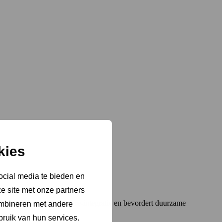
kies
ocial media te bieden en
e site met onze partners
rengen. Ondersteunt bij re-integratie en bevordert duurzame
ombineren met andere
bruik van hun services.