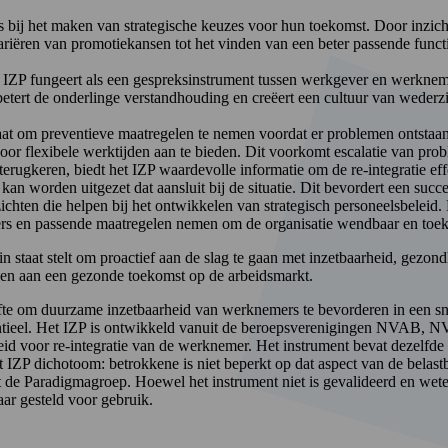
bij het maken van strategische keuzes voor hun toekomst. Door inzicht 
riëren van promotiekansen tot het vinden van een beter passende funct
ZP fungeert als een gespreksinstrument tussen werkgever en werkneme
etert de onderlinge verstandhouding en creëert een cultuur van wederzi
staat om preventieve maatregelen te nemen voordat er problemen ontstaan.
oor flexibele werktijden aan te bieden. Dit voorkomt escalatie van pr
erugkeren, biedt het IZP waardevolle informatie om de re-integratie eff
an worden uitgezet dat aansluit bij de situatie. Dit bevordert een suc
ichten die helpen bij het ontwikkelen van strategisch personeelsbeleid. 
rs en passende maatregelen nemen om de organisatie wendbaar en toe
staat stelt om proactief aan de slag te gaan met inzetbaarheid, gezond
en aan een gezonde toekomst op de arbeidsmarkt.
oefte om duurzame inzetbaarheid van werknemers te bevorderen in een 
entieel. Het IZP is ontwikkeld vanuit de beroepsverenigingen NVAB,
eid voor re-integratie van de werknemer. Het instrument bevat dezelfd
het IZP dichotoom: betrokkene is niet beperkt op dat aspect van de bela
uit de Paradigmagroep. Hoewel het instrument niet is gevalideerd en w
ar gesteld voor gebruik.