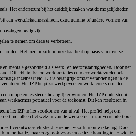
nals. Het ondersteunt bij het duidelijk maken wat de mogelijkheden
rbij aan werkplekaanpassingen, extra training of andere vormen van
anpassingen nodig zijn.
gelen te nemen om deze te verbeteren.
e houden. Het biedt inzicht in inzetbaarheid op basis van diverse
eke en mentale gezondheid als werk- en leefomstandigheden. Door het
d. Dit leidt tot betere werkprestaties en meer werktevredenheid.
omstige inzetbaarheid. Dit is belangrijk omdat veranderingen in de
blijven doen. Het IZP helpt zo werkgevers en werknemers om hier
 en competenties steeds belangrijker worden. Het IZP ondersteunt
 aan werknemers potentieel voor de toekomst. Dit kan resulteren in
unt het IZP in het voorkomen van uitval. Het profiel helpt om
rdert niet alleen het welzijn van de werknemer, maar vermindert ook
t om zelf verantwoordelijkheid te nemen voor hun ontwikkeling. Door
en hun motivatie, maar zorgt ook voor een actieve houding ten opzichte