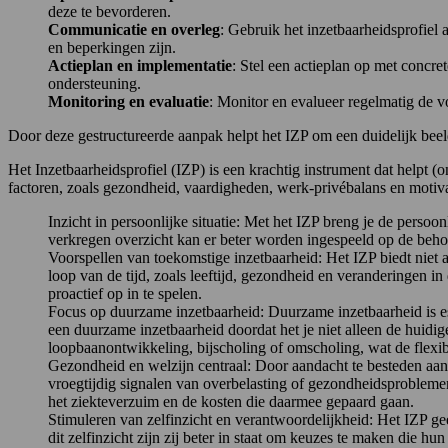
deze te bevorderen.
Communicatie en overleg
: Gebruik het inzetbaarheidsprofiel
en beperkingen zijn.
Actieplan en implementatie
: Stel een actieplan op met concr
ondersteuning.
Monitoring en evaluatie
: Monitor en evalueer regelmatig de v
Door deze gestructureerde aanpak helpt het IZP om een duidelijk beel
Het Inzetbaarheidsprofiel (IZP) is een krachtig instrument dat helpt 
factoren, zoals gezondheid, vaardigheden, werk-privébalans en motivat
Inzicht in persoonlijke situatie: Met het IZP breng je de per
verkregen overzicht kan er beter worden ingespeeld op de beho
Voorspellen van toekomstige inzetbaarheid: Het IZP biedt niet 
loop van de tijd, zoals leeftijd, gezondheid en veranderingen
proactief op in te spelen.
Focus op duurzame inzetbaarheid: Duurzame inzetbaarheid is e
een duurzame inzetbaarheid doordat het je niet alleen de huidi
loopbaanontwikkeling, bijscholing of omscholing, wat de flexi
Gezondheid en welzijn centraal: Door aandacht te besteden aan
vroegtijdig signalen van overbelasting of gezondheidsprobleme
het ziekteverzuim en de kosten die daarmee gepaard gaan.
Stimuleren van zelfinzicht en verantwoordelijkheid: Het IZP ge
dit zelfinzicht zijn zij beter in staat om keuzes te maken die 