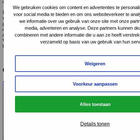
samenwerkingspartners van het platform.
We gebruiken cookies om content en advertenties te personali
In Fit for Work hebben professionals en ervaringsdeskundigen
voor social media te bieden en om ons websiteverkeer te ana
vanuit zo’n 25 maatschappelijke organisaties hun krachten
we informatie over uw gebruik van onze site met onze partn
gebundeld. Gezamenlijk werken zij onder meer aan praktische
media, adverteren en analyse. Deze partners kunnen d
ondersteuning voor werkenden en werkgevers en aan politieke en
combineren met andere informatie die u aan ze heeft verstrek
maatschappelijke agendering.
In een online document
geeft Fit for
Work een overzicht van de resultaten die zij afgelopen decennium
verzameld op basis van uw gebruik van hun serv
boekten.
Weigeren
Gerelateerd
Naar al het nieuws
Voorkeur aanpassen
Alles toestaan
Details tonen