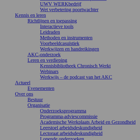
UWV WERKbedrijf
Wet verbetering poortwachter
Kennis en leren
Richtlijnen en toepassing
Interactieve tools
Leidraden
Methoden en instrumenten
Voorbeeldcasuïstiek
Werkwijzen en handreikingen
AKC-onderzoek
Leren en verdieping
Kennisbibliotheek Chronisch Werkt
Webinars
Werkwijs – de podcast van het AKC
Actueel
Evenementen
Over ons
Bestuur
Organisatie
Onderzoeksprogramma
Programma-adviescommissie
Academische Werkplaats Arbeid en Gezondheid
Leerstoel arbeidsdeskundigheid
Lectoraat arbeidsdeskundigheid
Lopende onderzoeken