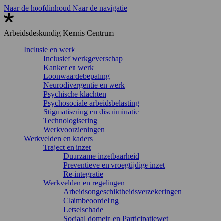
Naar de hoofdinhoud
Naar de navigatie
Arbeidsdeskundig
Kennis Centrum
Inclusie en werk
Inclusief werkgeverschap
Kanker en werk
Loonwaardebepaling
Neurodivergentie en werk
Psychische klachten
Psychosociale arbeidsbelasting
Stigmatisering en discriminatie
Technologisering
Werkvoorzieningen
Werkvelden en kaders
Traject en inzet
Duurzame inzetbaarheid
Preventieve en vroegtijdige inzet
Re-integratie
Werkvelden en regelingen
Arbeidsongeschiktheidsverzekeringen
Claimbeoordeling
Letselschade
Sociaal domein en Participatiewet