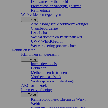
Duurzame inzetbaarheid
Preventieve en vroegtijdige inzet
Re-integratie
Werkvelden en regelingen
Terug
Arbeidsongeschiktheidsverzekeringen
Claimbeoordeling
Letselschade
Sociaal domein en Participatiewet
UWV WERKbedrijf
Wet verbetering poortwachter
Kennis en leren
Richtlijnen en toepassing
Terug
Interactieve tools
Leidraden
Methoden en instrumenten
Voorbeeldcasuïstiek
Werkwijzen en handreikingen
AKC-onderzoek
Leren en verdieping
Terug
Kennisbibliotheek Chronisch Werkt
Webinars
Werkwijs – de podcast van het AKC