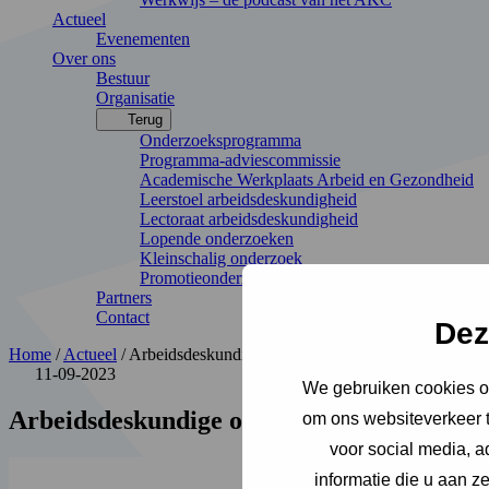
Actueel
Evenementen
Over ons
Bestuur
Organisatie
Terug
Onderzoeksprogramma
Programma-adviescommissie
Academische Werkplaats Arbeid en Gezondheid
Leerstoel arbeidsdeskundigheid
Lectoraat arbeidsdeskundigheid
Lopende onderzoeken
Kleinschalig onderzoek
Promotieonderzoek
Partners
Contact
Dez
Home
/
Actueel
/
Arbeidsdeskundige overwegingen bij de RIV-toets:
11-09-2023
We gebruiken cookies om
Arbeidsdeskundige overwegingen bij de RI
om ons websiteverkeer t
voor social media, 
informatie die u aan z