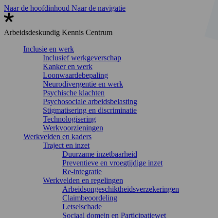
Naar de hoofdinhoud
Naar de navigatie
Arbeidsdeskundig
Kennis Centrum
Inclusie en werk
Inclusief werkgeverschap
Kanker en werk
Loonwaardebepaling
Neurodivergentie en werk
Psychische klachten
Psychosociale arbeidsbelasting
Stigmatisering en discriminatie
Technologisering
Werkvoorzieningen
Werkvelden en kaders
Traject en inzet
Duurzame inzetbaarheid
Preventieve en vroegtijdige inzet
Re-integratie
Werkvelden en regelingen
Arbeidsongeschiktheidsverzekeringen
Claimbeoordeling
Letselschade
Sociaal domein en Participatiewet