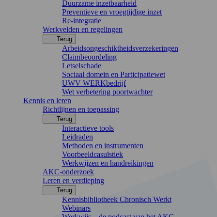
Duurzame inzetbaarheid
Preventieve en vroegtijdige inzet
Re-integratie
Werkvelden en regelingen
Terug
Arbeidsongeschiktheidsverzekeringen
Claimbeoordeling
Letselschade
Sociaal domein en Participatiewet
UWV WERKbedrijf
Wet verbetering poortwachter
Kennis en leren
Richtlijnen en toepassing
Terug
Interactieve tools
Leidraden
Methoden en instrumenten
Voorbeeldcasuïstiek
Werkwijzen en handreikingen
AKC-onderzoek
Leren en verdieping
Terug
Kennisbibliotheek Chronisch Werkt
Webinars
Werkwijs – de podcast van het AKC