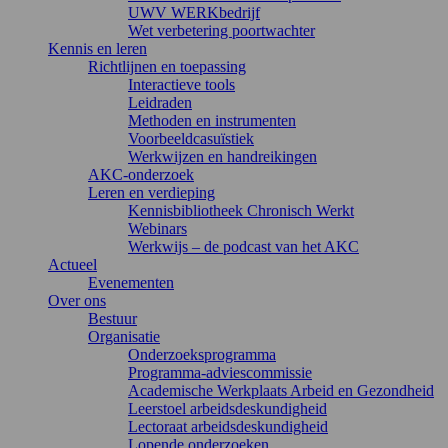
UWV WERKbedrijf
Wet verbetering poortwachter
Kennis en leren
Richtlijnen en toepassing
Interactieve tools
Leidraden
Methoden en instrumenten
Voorbeeldcasuïstiek
Werkwijzen en handreikingen
AKC-onderzoek
Leren en verdieping
Kennisbibliotheek Chronisch Werkt
Webinars
Werkwijs – de podcast van het AKC
Actueel
Evenementen
Over ons
Bestuur
Organisatie
Onderzoeksprogramma
Programma-adviescommissie
Academische Werkplaats Arbeid en Gezondheid
Leerstoel arbeidsdeskundigheid
Lectoraat arbeidsdeskundigheid
Lopende onderzoeken