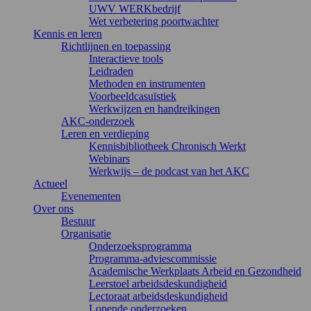
UWV WERKbedrijf
Wet verbetering poortwachter
Kennis en leren
Richtlijnen en toepassing
Interactieve tools
Leidraden
Methoden en instrumenten
Voorbeeldcasuïstiek
Werkwijzen en handreikingen
AKC-onderzoek
Leren en verdieping
Kennisbibliotheek Chronisch Werkt
Webinars
Werkwijs – de podcast van het AKC
Actueel
Evenementen
Over ons
Bestuur
Organisatie
Onderzoeksprogramma
Programma-adviescommissie
Academische Werkplaats Arbeid en Gezondheid
Leerstoel arbeidsdeskundigheid
Lectoraat arbeidsdeskundigheid
Lopende onderzoeken