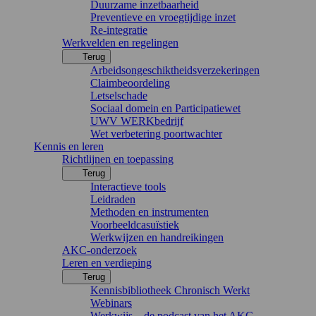
Duurzame inzetbaarheid
Preventieve en vroegtijdige inzet
Re-integratie
Werkvelden en regelingen
Terug
Arbeidsongeschiktheidsverzekeringen
Claimbeoordeling
Letselschade
Sociaal domein en Participatiewet
UWV WERKbedrijf
Wet verbetering poortwachter
Kennis en leren
Richtlijnen en toepassing
Terug
Interactieve tools
Leidraden
Methoden en instrumenten
Voorbeeldcasuïstiek
Werkwijzen en handreikingen
AKC-onderzoek
Leren en verdieping
Terug
Kennisbibliotheek Chronisch Werkt
Webinars
Werkwijs – de podcast van het AKC