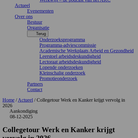
Actueel
Evenementen
Over ons
Bestuur
Organisatie
Terug
Onderzoeksprogramma
Programma-adviescommissie
Academische Werkplaats Arbeid en Gezondheid
Leerstoel arbeidsdeskundigheid
Lectoraat arbeidsdeskundigheid
Lopende onderzoeken
Kleinschalig onderzoek
Promotieonderzoek
Partners
Contact
Home
/
Actueel
/
Collegetour Werk en Kanker krijgt vervolg in
2026
Aankondiging
08-12-2025
Collegetour Werk en Kanker krijgt
vervolg in 2026