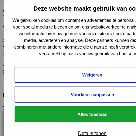
langdurig (gedeeltelijk) verzuim. Hoe past dit bij de regels van de
Deze website maakt gebruik van co
Wet verbetering poortwachter? Welke keuzes moet een werkgever
maken en wat kun je als arbeidsdeskundige in dit proces betekenen?
We gebruiken cookies om content en advertenties te personali
voor social media te bieden en om ons websiteverkeer te ana
Meer info en aanmelden
we informatie over uw gebruik van onze site met onze partn
Alle workshops duren van 8.30 tot 10.30 uur. In een kleine groep
media, adverteren en analyse. Deze partners kunnen d
van 8 tot 12 deelnemers gaan we samen kennis uitwisselen,
combineren met andere informatie die u aan ze heeft verstrek
problemen ontrafelen en oplossen. Je krijgt voor deelname 1 PE-
verzameld op basis van uw gebruik van hun serv
punt toegekend. Wil je erbij zijn? Meld je aan
via de eventpagina
.
Nu al meer weten over werk na kanker? Lees dan onze handreiking
Late gevolgen van kanker(behandelingen) en werk
Weigeren
Gerelateerd
Voorkeur aanpassen
Naar al het nieuws
Alles toestaan
Details tonen