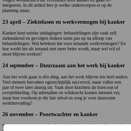
integreren. In dit artikel lees je welke onderwerpen er op de
planning staan.
23 april – Ziektefasen en werkvermogen bij kanker
Kanker kent unieke uitdagingen: behandelingen zijn vaak zelf
ziekmakend en gevolgen duiken soms pas op na afloop van
behandelingen. Wat betekent dat voor iemands werkvermogen? En
hoe werkt het als iemand niet meer beter wordt, maar wel wil of
moet blijven werken?
24 september – Duurzaam aan het werk bij kanker
Aan het werk gaan is één ding, aan het werk blijven iets heel anders.
Veel mensen hervatten ogenschijnlijk succesvol, maar vallen een
jaar of twee later alsnog uit. Vaak door klachten als burn-out of
overprikkeling. Op adrenaline en wilskracht komen mensen ver,
maar hoe voorkom je die late uitval en zorg je voor duurzame
werkhervatting?
26 november – Poortwachter en kanker
Mensen met kanker worden langdurig behandeld en hebben vaak
ruime tijd nodig om te herstellen. In de praktijk betekent dit vaak