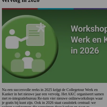
Na een succesvolle reeks in 2025 krijgt de Collegetour Werk en
Kanker in het nieuwe jaar een vervolg. Het AKC organiseert samen
met re-integratiebureau Re-turn vier nieuwe onlineworkshops waar
je gratis bij kunt zijn. Ook in 2026 staat casuïstiek centraal: we
volgen werknemers die verzuimen door kanker en gaan re-