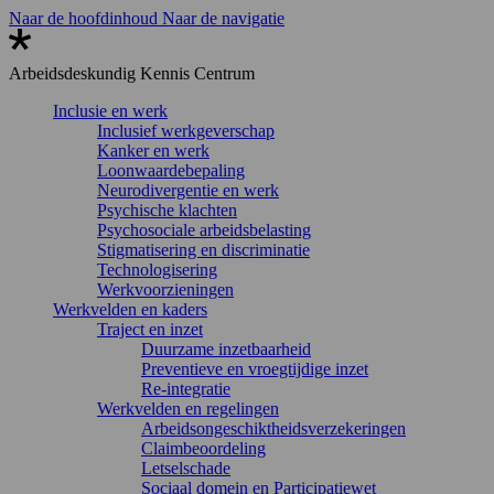
Naar de hoofdinhoud
Naar de navigatie
Arbeidsdeskundig
Kennis Centrum
Inclusie en werk
Inclusief werkgeverschap
Kanker en werk
Loonwaardebepaling
Neurodivergentie en werk
Psychische klachten
Psychosociale arbeidsbelasting
Stigmatisering en discriminatie
Technologisering
Werkvoorzieningen
Werkvelden en kaders
Traject en inzet
Duurzame inzetbaarheid
Preventieve en vroegtijdige inzet
Re-integratie
Werkvelden en regelingen
Arbeidsongeschiktheidsverzekeringen
Claimbeoordeling
Letselschade
Sociaal domein en Participatiewet