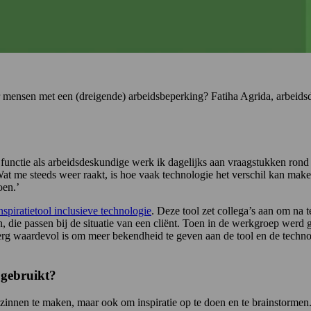
 mensen met een (dreigende) arbeidsbeperking? Fatiha Agrida, arbeids
 functie als arbeidsdeskundige werk ik dagelijks aan vraagstukken rond
at me steeds weer raakt, is hoe vaak technologie het verschil kan mak
oen.’
nspiratietool inclusieve technologie
. Deze tool zet collega’s aan om na 
, die passen bij de situatie van een cliënt. Toen in de werkgroep wer
t erg waardevol is om meer bekendheid te geven aan de tool en de techn
t gebruikt?
zinnen te maken, maar ook om inspiratie op te doen en te brainstormen