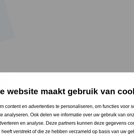
e website maakt gebruik van coo
 kom je weer toe aan wat echt belangrijk is’
 content en advertenties te personaliseren, om functies voor s
e analyseren. Ook delen we informatie over uw gebruik van onz
s terug en kom je weer toe aan wat echt bela
adverteren en analyse. Deze partners kunnen deze gegevens c
e heeft verstrekt of die ze hebben verzameld op basis van uw ge