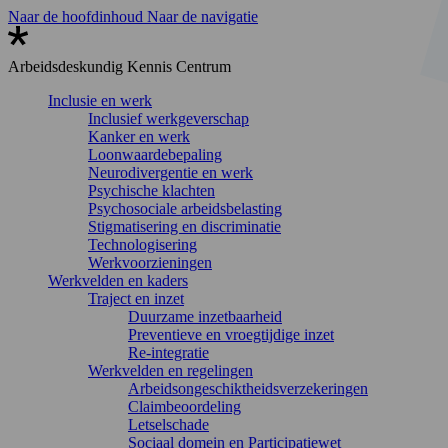
Naar de hoofdinhoud
Naar de navigatie
Arbeidsdeskundig
Kennis Centrum
Inclusie en werk
Inclusief werkgeverschap
Kanker en werk
Loonwaardebepaling
Neurodivergentie en werk
Psychische klachten
Psychosociale arbeidsbelasting
Stigmatisering en discriminatie
Technologisering
Werkvoorzieningen
Werkvelden en kaders
Traject en inzet
Duurzame inzetbaarheid
Preventieve en vroegtijdige inzet
Re-integratie
Werkvelden en regelingen
Arbeidsongeschiktheidsverzekeringen
Claimbeoordeling
Letselschade
Sociaal domein en Participatiewet