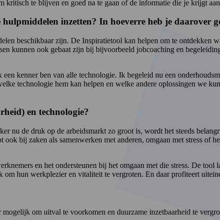
 kritisch te blijven en goed na te gaan of de informatie die je krijgt aan
e hulpmiddelen inzetten? In hoeverre heb je daarover 
elen beschikbaar zijn. De Inspiratietool kan helpen om te ontdekken wat
ensen kunnen ook gebaat zijn bij bijvoorbeeld jobcoaching en begeleidin
 ik een kenner ben van alle technologie. Ik begeleid nu een onderhouds
 welke technologie hem kan helpen en welke andere oplossingen we kunne
arheid) en technologie?
ker nu de druk op de arbeidsmarkt zo groot is, wordt het steeds belang
pt ook bij zaken als samenwerken met anderen, omgaan met stress of het
 werknemers en het ondersteunen bij het omgaan met die stress. De tool l
om hun werkplezier en vitaliteit te vergroten. En daar profiteert uitein
eer mogelijk om uitval te voorkomen en duurzame inzetbaarheid te vergro