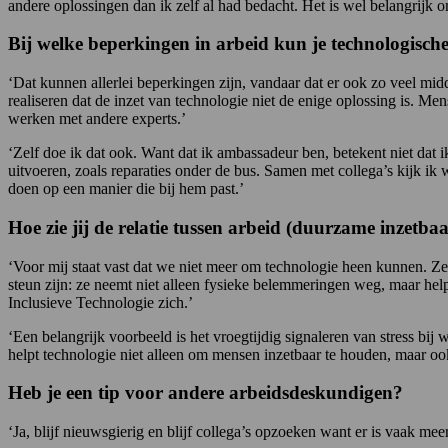
andere oplossingen dan ik zelf al had bedacht. Het is wel belangrijk om
Bij welke beperkingen in arbeid kun je technologisch
‘Dat kunnen allerlei beperkingen zijn, vandaar dat er ook zo veel midd
realiseren dat de inzet van technologie niet de enige oplossing is. M
werken met andere experts.’
‘Zelf doe ik dat ook. Want dat ik ambassadeur ben, betekent niet dat
uitvoeren, zoals reparaties onder de bus. Samen met collega’s kijk ik
doen op een manier die bij hem past.’
Hoe zie jij de relatie tussen arbeid (duurzame inzetba
‘Voor mij staat vast dat we niet meer om technologie heen kunnen. Ze
steun zijn: ze neemt niet alleen fysieke belemmeringen weg, maar hel
Inclusieve Technologie zich.’
‘Een belangrijk voorbeeld is het vroegtijdig signaleren van stress bij
helpt technologie niet alleen om mensen inzetbaar te houden, maar ook 
Heb je een tip voor andere arbeidsdeskundigen?
‘Ja, blijf nieuwsgierig en blijf collega’s opzoeken want er is vaak m