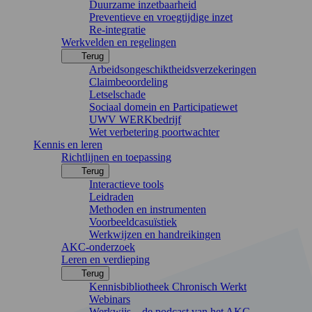
Duurzame inzetbaarheid
Preventieve en vroegtijdige inzet
Re-integratie
Werkvelden en regelingen
Terug
Arbeidsongeschiktheidsverzekeringen
Claimbeoordeling
Letselschade
Sociaal domein en Participatiewet
UWV WERKbedrijf
Wet verbetering poortwachter
Kennis en leren
Richtlijnen en toepassing
Terug
Interactieve tools
Leidraden
Methoden en instrumenten
Voorbeeldcasuïstiek
Werkwijzen en handreikingen
AKC-onderzoek
Leren en verdieping
Terug
Kennisbibliotheek Chronisch Werkt
Webinars
Werkwijs – de podcast van het AKC