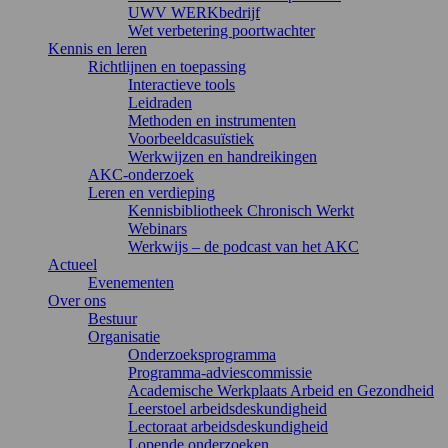
UWV WERKbedrijf
Wet verbetering poortwachter
Kennis en leren
Richtlijnen en toepassing
Interactieve tools
Leidraden
Methoden en instrumenten
Voorbeeldcasuïstiek
Werkwijzen en handreikingen
AKC-onderzoek
Leren en verdieping
Kennisbibliotheek Chronisch Werkt
Webinars
Werkwijs – de podcast van het AKC
Actueel
Evenementen
Over ons
Bestuur
Organisatie
Onderzoeksprogramma
Programma-adviescommissie
Academische Werkplaats Arbeid en Gezondheid
Leerstoel arbeidsdeskundigheid
Lectoraat arbeidsdeskundigheid
Lopende onderzoeken