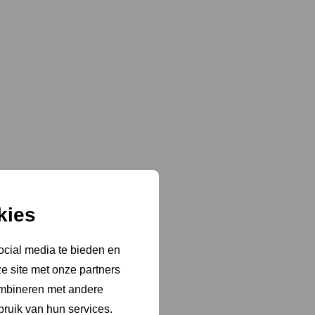
kies
ocial media te bieden en
e site met onze partners
ngrijk is’
ombineren met andere
bruik van hun services.