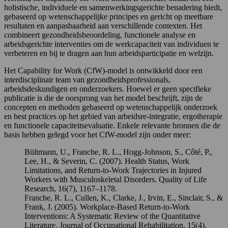
holistische, individuele en samenwerkingsgerichte benadering biedt,
gebaseerd op wetenschappelijke principes en gericht op meetbare
resultaten en aanpasbaarheid aan verschillende contexten. Het
combineert gezondheidsbeoordeling, functionele analyse en
arbeidsgerichte interventies om de werkcapaciteit van individuen te
verbeteren en bij te dragen aan hun arbeidsparticipatie en welzijn.
Het Capability for Work (CfW)-model is ontwikkeld door een
interdisciplinair team van gezondheidsprofessionals,
arbeidsdeskundigen en onderzoekers. Hoewel er geen specifieke
publicatie is die de oorsprong van het model beschrijft, zijn de
concepten en methoden gebaseerd op wetenschappelijk onderzoek
en best practices op het gebied van arbeidsre-integratie, ergotherapie
en functionele capaciteitsevaluatie. Enkele relevante bronnen die de
basis hebben gelegd voor het CfW-model zijn onder meer:
Bültmann, U., Franche, R. L., Hogg-Johnson, S., Côté, P.,
Lee, H., & Severin, C. (2007). Health Status, Work
Limitations, and Return-to-Work Trajectories in Injured
Workers with Musculoskeletal Disorders. Quality of Life
Research, 16(7), 1167–1178.
Franche, R. L., Cullen, K., Clarke, J., Irvin, E., Sinclair, S., &
Frank, J. (2005). Workplace-Based Return-to-Work
Interventions: A Systematic Review of the Quantitative
Literature. Journal of Occupational Rehabilitation, 15(4),