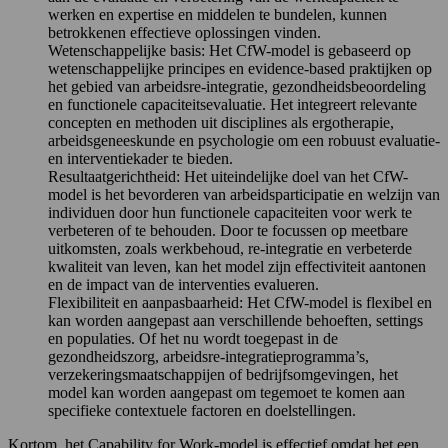
werken en expertise en middelen te bundelen, kunnen
betrokkenen effectieve oplossingen vinden.
Wetenschappelijke basis: Het CfW-model is gebaseerd op
wetenschappelijke principes en evidence-based praktijken op
het gebied van arbeidsre-integratie, gezondheidsbeoordeling
en functionele capaciteitsevaluatie. Het integreert relevante
concepten en methoden uit disciplines als ergotherapie,
arbeidsgeneeskunde en psychologie om een robuust evaluatie-
en interventiekader te bieden.
Resultaatgerichtheid: Het uiteindelijke doel van het CfW-
model is het bevorderen van arbeidsparticipatie en welzijn van
individuen door hun functionele capaciteiten voor werk te
verbeteren of te behouden. Door te focussen op meetbare
uitkomsten, zoals werkbehoud, re-integratie en verbeterde
kwaliteit van leven, kan het model zijn effectiviteit aantonen
en de impact van de interventies evalueren.
Flexibiliteit en aanpasbaarheid: Het CfW-model is flexibel en
kan worden aangepast aan verschillende behoeften, settings
en populaties. Of het nu wordt toegepast in de
gezondheidszorg, arbeidsre-integratieprogramma’s,
verzekeringsmaatschappijen of bedrijfsomgevingen, het
model kan worden aangepast om tegemoet te komen aan
specifieke contextuele factoren en doelstellingen.
Kortom, het Capability for Work-model is effectief omdat het een