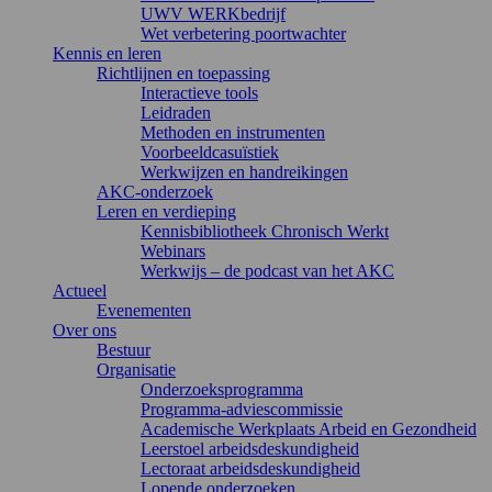
UWV WERKbedrijf
Wet verbetering poortwachter
Kennis en leren
Richtlijnen en toepassing
Interactieve tools
Leidraden
Methoden en instrumenten
Voorbeeldcasuïstiek
Werkwijzen en handreikingen
AKC-onderzoek
Leren en verdieping
Kennisbibliotheek Chronisch Werkt
Webinars
Werkwijs – de podcast van het AKC
Actueel
Evenementen
Over ons
Bestuur
Organisatie
Onderzoeksprogramma
Programma-adviescommissie
Academische Werkplaats Arbeid en Gezondheid
Leerstoel arbeidsdeskundigheid
Lectoraat arbeidsdeskundigheid
Lopende onderzoeken