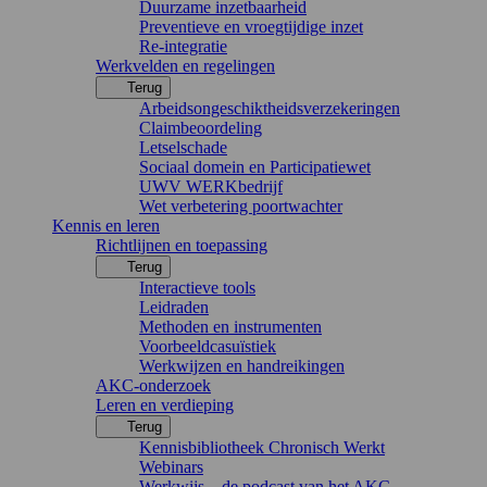
Duurzame inzetbaarheid
Preventieve en vroegtijdige inzet
Re-integratie
Werkvelden en regelingen
Terug
Arbeidsongeschiktheidsverzekeringen
Claimbeoordeling
Letselschade
Sociaal domein en Participatiewet
UWV WERKbedrijf
Wet verbetering poortwachter
Kennis en leren
Richtlijnen en toepassing
Terug
Interactieve tools
Leidraden
Methoden en instrumenten
Voorbeeldcasuïstiek
Werkwijzen en handreikingen
AKC-onderzoek
Leren en verdieping
Terug
Kennisbibliotheek Chronisch Werkt
Webinars
Werkwijs – de podcast van het AKC