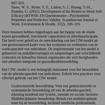
607–631.
Shaw, W. S., Reme, S. E., Linton, S. J., Huang, Y.-H.,
Pransky, G. (2011). Development of the Return-to-Work Self-
Efficacy (RTWSE-19) Questionnaire—Psychometric
Properties and Predictive Validity. Scandinavian Journal of
Work, Environment & Health, 37(2), 109–119.
Deze bronnen hebben bijgedragen aan het begrip van de relatie
tussen gezondheid, functionele capaciteiten en arbeidsparticipatie.
Dat heeft weer geleid tot de ontwikkeling van het CfW-model als
een gestructureerd kader voor het evalueren en verbeteren van de
werkcapaciteit van individuen. De implementatie van het model is
gebaseerd op praktijkervaringen en aanpassingen aan verschillende
contexten en behoeften binnen organisaties die zich bezighouden
met arbeidsre-integratie en gezondheidsbeoordeling.
Het CfW- model is een belangrijk instrument voor het beoordelen
van de arbeidscapaciteit van individuen. Enkele best practices voor
effectief gebruik van het CfW model:
Gestructureerde beoordeling: Voer een gestructureerde en
systematische beoordeling uit van de arbeidscapaciteit,
rekening houdend met fysieke, mentale en sociale factoren.
Multidisciplinaire benadering: Betrek een multidisciplinair
team bij de beoordeling, inclusief medische professionals,