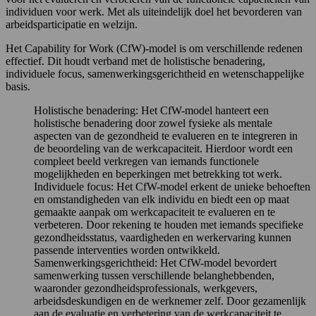
individuen voor werk. Met als uiteindelijk doel het bevorderen van
arbeidsparticipatie en welzijn.
Het Capability for Work (CfW)-model is om verschillende redenen
effectief. Dit houdt verband met de holistische benadering,
individuele focus, samenwerkingsgerichtheid en wetenschappelijke
basis.
Holistische benadering: Het CfW-model hanteert een
holistische benadering door zowel fysieke als mentale
aspecten van de gezondheid te evalueren en te integreren in
de beoordeling van de werkcapaciteit. Hierdoor wordt een
compleet beeld verkregen van iemands functionele
mogelijkheden en beperkingen met betrekking tot werk.
Individuele focus: Het CfW-model erkent de unieke behoeften
en omstandigheden van elk individu en biedt een op maat
gemaakte aanpak om werkcapaciteit te evalueren en te
verbeteren. Door rekening te houden met iemands specifieke
gezondheidsstatus, vaardigheden en werkervaring kunnen
passende interventies worden ontwikkeld.
Samenwerkingsgerichtheid: Het CfW-model bevordert
samenwerking tussen verschillende belanghebbenden,
waaronder gezondheidsprofessionals, werkgevers,
arbeidsdeskundigen en de werknemer zelf. Door gezamenlijk
aan de evaluatie en verbetering van de werkcapaciteit te