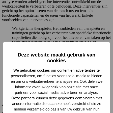
analyse worden arbeidsgerichte interventies ontwikkeld om de
werkcapaciteit te verbeteren of te behouden. Deze interventies zijn
gericht op het optimaliseren van de match tussen iemands
functionele capaciteiten en de eisen van het werk. Enkele
voorbeelden van interventies zijn:
Werkgerichte therapieën: Het aanbieden van therapieën en
trainingen gericht op het verbeteren van specifieke functionele
capaciteiten die nodig zijn voor het uitvoeren van taken op het
werk, zoals fysieke revalidatie, cognitieve training en
stressmanagement.
Aanpassingen op de werkplek: Het identificeren en
Deze website maakt gebruik van
implementeren van aanpassingen op de werkplek om
cookies
tegemoet te komen aan iemands functionele beperkingen,
zoals ergonomische aanpassingen, flexibele werktijden en
takenaanpassingen.
We gebruiken cookies om content en advertenties te
Werkherintegratieprogramma’s: Het aanbieden van
personaliseren, om functies voor social media te bieden
programma’s die zich richten op het begeleiden van
en om ons websiteverkeer te analyseren. Ook delen we
individuen bij de terugkeer naar werk na een periode van
informatie over uw gebruik van onze site met onze
ziekteverzuim, inclusief ondersteuning bij het opbouwen van
werkuren, aanpassen van werkbelasting en het omgaan met
partners voor social media, adverteren en analyse.
psychosociale uitdagingen.
Deze partners kunnen deze gegevens combineren met
andere informatie die u aan ze heeft verstrekt of die ze
4. Follow-up en evaluatie
hebben verzameld op basis van uw gebruik van hun