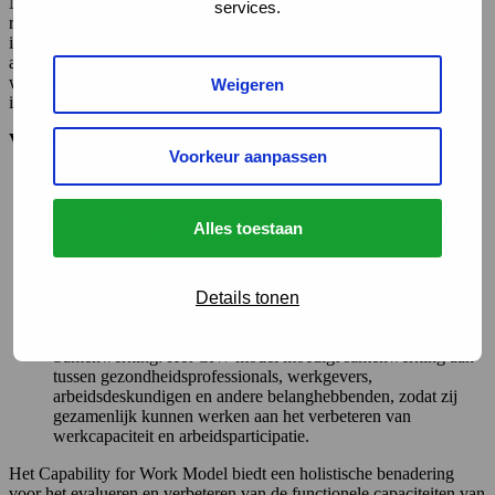
Na het implementeren van arbeidsgerichte interventies vindt er
services.
regelmatig follow-up plaats. Hiermee wordt de effectiviteit van de
interventies geëvalueerd en kunnen eventuele aanpassingen
aangebracht worden. Dit omvat het monitoren van de
werkprestaties, gezondheidstoestand en tevredenheid van het
Weigeren
individu, evenals feedback van werkgevers en collega’s.
Voordelen van het CfW-model:
Voorkeur aanpassen
Individueel maatwerk: Het CfW-model biedt een individuele
benadering voor het evalueren van werkcapaciteit en het
ontwikkelen van gepersonaliseerde interventies op basis van
Alles toestaan
iemands specifieke behoeften.
Behoud van werk: Door arbeidsgerichte interventies te
implementeren, kunnen individuen worden ondersteund bij
het behouden van werk of het terugkeren naar werk na
Details tonen
ziekteverzuim. Dit draagt bij aan hun welzijn en
zelfstandigheid.
Samenwerking: Het CfW-model moedigt samenwerking aan
tussen gezondheidsprofessionals, werkgevers,
arbeidsdeskundigen en andere belanghebbenden, zodat zij
gezamenlijk kunnen werken aan het verbeteren van
werkcapaciteit en arbeidsparticipatie.
Het Capability for Work Model biedt een holistische benadering
voor het evalueren en verbeteren van de functionele capaciteiten van