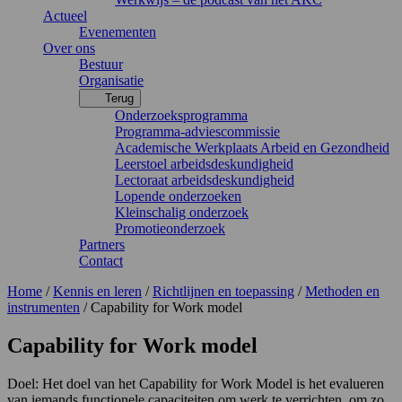
Actueel
Evenementen
Over ons
Bestuur
Organisatie
Terug
Onderzoeksprogramma
Programma-adviescommissie
Academische Werkplaats Arbeid en Gezondheid
Leerstoel arbeidsdeskundigheid
Lectoraat arbeidsdeskundigheid
Lopende onderzoeken
Kleinschalig onderzoek
Promotieonderzoek
Partners
Contact
Home
/
Kennis en leren
/
Richtlijnen en toepassing
/
Methoden en
instrumenten
/
Capability for Work model
Capability for Work model
Doel:
Het doel van het Capability for Work Model is het evalueren
van iemands functionele capaciteiten om werk te verrichten, om zo