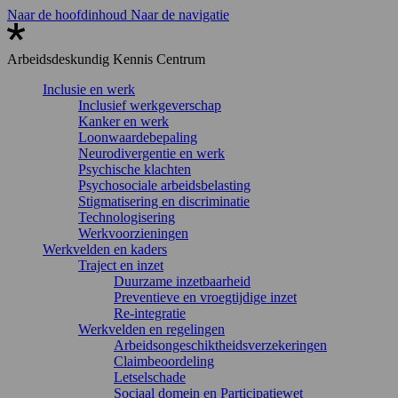
Naar de hoofdinhoud
Naar de navigatie
Arbeidsdeskundig
Kennis Centrum
Inclusie en werk
Inclusief werkgeverschap
Kanker en werk
Loonwaardebepaling
Neurodivergentie en werk
Psychische klachten
Psychosociale arbeidsbelasting
Stigmatisering en discriminatie
Technologisering
Werkvoorzieningen
Werkvelden en kaders
Traject en inzet
Duurzame inzetbaarheid
Preventieve en vroegtijdige inzet
Re-integratie
Werkvelden en regelingen
Arbeidsongeschiktheidsverzekeringen
Claimbeoordeling
Letselschade
Sociaal domein en Participatiewet