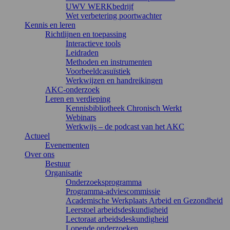
UWV WERKbedrijf
Wet verbetering poortwachter
Kennis en leren
Richtlijnen en toepassing
Interactieve tools
Leidraden
Methoden en instrumenten
Voorbeeldcasuïstiek
Werkwijzen en handreikingen
AKC-onderzoek
Leren en verdieping
Kennisbibliotheek Chronisch Werkt
Webinars
Werkwijs – de podcast van het AKC
Actueel
Evenementen
Over ons
Bestuur
Organisatie
Onderzoeksprogramma
Programma-adviescommissie
Academische Werkplaats Arbeid en Gezondheid
Leerstoel arbeidsdeskundigheid
Lectoraat arbeidsdeskundigheid
Lopende onderzoeken