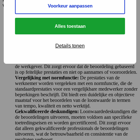
volgende redenen:
Voorkeur aanpassen
Consistentie en herkenbaarheid:
De ULM gebruikt een
gestandaardiseerde aanpak voor het beoordelen van de
Alles toestaan
loonwaarde van werknemers met een arbeidsbeperking. Dit
zorgt voor consistentie en herkenbaarheid in de
beoordelingen, omdat dezelfde criteria en procedures worden
toegepast in elke situatie.
Details tonen
Objectieve beoordeling:
De methode maakt gebruik van
objectieve gegevensverzameling door middel van observaties
op de werkplek en gesprekken met zowel de werknemer als
de werkgever. Dit zorgt ervoor dat de beoordeling gebaseerd
is op feitelijke prestaties en niet op aannames of vooroordelen.
Vergelijking met normfunctie:
De prestaties van de
werknemer worden vergeleken met een normfunctie, die de
standaardprestaties voor een vergelijkbare medewerker zonder
beperkingen beschrijft. Dit biedt een duidelijke en objectieve
maatstaf voor het beoordelen van de loonwaarde in termen
van tempo, kwaliteit en netto werktijd.
Gekwalificeerde deskundigen:
Loonwaardedeskundigen die
de beoordelingen uitvoeren, moeten voldoen aan specifieke
toetredingseisen en worden gecertificeerd. Dit zorgt ervoor
dat alleen gekwalificeerde professionals de beoordelingen
uitvoeren, wat de betrouwbaarheid en consistentie van de
resultaten verhoogt.