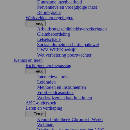
Duurzame inzetbaarheid
Preventieve en vroegtijdige inzet
Re-integratie
Werkvelden en regelingen
Terug
Arbeidsongeschiktheidsverzekeringen
Claimbeoordeling
Letselschade
Sociaal domein en Participatiewet
UWV WERKbedrijf
Wet verbetering poortwachter
Kennis en leren
Richtlijnen en toepassing
Terug
Interactieve tools
Leidraden
Methoden en instrumenten
Voorbeeldcasuïstiek
Werkwijzen en handreikingen
AKC-onderzoek
Leren en verdieping
Terug
Kennisbibliotheek Chronisch Werkt
Webinars
Werkwijs – de podcast van het AKC