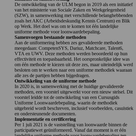
De ontwikkeling van de ULM begon in 2019 als een initiatief
van het ministerie van Sociale Zaken en Werkgelegenheid
(SZW), in samenwerking met verschillende belanghebbenden
zoals het AKC (Arbeidsdeskundig Kennis Centrum) en Blik
op Werk. Het doel was om te komen tot één landelijke
uniforme methode voor loonwaardebepaling.
Samenvoegen bestaande methoden
Aan de uniformering hebben zes gevalideerde methoden
meegedaan: CompetenSYS, Dariuz, Matchcare, Talent6,
VTA en UWV. Deze methoden werden beoordeeld op hun
effectiviteit en toepasbaarheid. Het oorspronkelijke idee was
om één methode te kiezen uit deze zes, maar uiteindelijk werd
besloten om te werken naar een uniforme methodiek waaraan
alle zes de partijen hebben bijgedragen.
Ontwikkeling van de uniforme methode
In 2020 is, in samenwerking met de huidige gevalideerde
methoden, een voorstel uitgewerkt voor een nieuw stelsel. Dit
voorstel leidde tot de ontwikkeling van een Cursusgids
Uniforme Loonwaardebepaling, waarin de methodiek
uitgebreid wordt beschreven, inclusief voorbeelden, casuïstiek
en ondersteunende documenten.
Implementatie en certificering
Per 1 juli 2021 is de vaststelling van loonwaarde binnen de
participatiewet geüniformeerd. Vanaf dat moment is er één
landelijke uniforme methode voor loonwaardebepaling ten