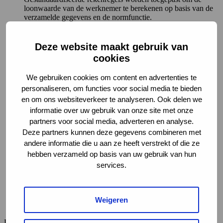
loonwaarde van de werknemer te berekenen op basis van de
verzamelde gegevens en de normfunctie.
Toetredingseisen en certificering
Loonwaardedeskundigen die de beoordelingen uitvoeren,
moeten voldoen aan specifieke toetredingseisen en worden
Deze website maakt gebruik van
gecertificeerd. Dit zorgt ervoor dat alleen gekwalificeerde
cookies
professionals de beoordelingen uitvoeren, wat de
betrouwbaarheid en consistentie van de resultaten verhoogt.
We gebruiken cookies om content en advertenties te
Praktijk- en theoretische toetsing
personaliseren, om functies voor social media te bieden
Loonwaardedeskundigen ondergaan zowel theoretische als
praktische toetsing om hun bekwaamheid te waarborgen. Dit
en om ons websiteverkeer te analyseren. Ook delen we
omvat het aantonen van kennis van de methodologie, het
informatie over uw gebruik van onze site met onze
succesvol uitvoeren van loonwaardebepalingen in de praktijk,
partners voor social media, adverteren en analyse.
het volgen van bijscholingen en het deelnemen aan intervisie.
Deze partners kunnen deze gegevens combineren met
Registratie en handhaving
Gecertificeerde loonwaardedeskundigen worden opgenomen
andere informatie die u aan ze heeft verstrekt of die ze
in een officieel register. Er wordt toezicht gehouden op de
hebben verzameld op basis van uw gebruik van hun
naleving van de uniforme methoden en procedures en de
services.
gedragscode en er komt een klachtencommissie beschikbaar
voor het behandelen van eventuele geschillen.
Kwaliteitsborging
De kwaliteitsborging van de uitvoering van de methodiek
Weigeren
wordt gewaarborgd door persoonscertificering en registratie.
De uniforme loonwaardemethodiek (ULM) werkt effectief om de