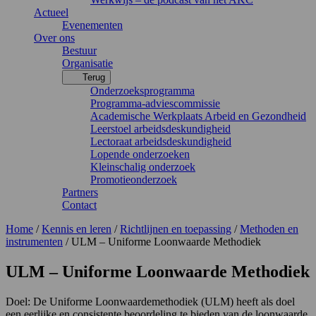
Actueel
Evenementen
Over ons
Bestuur
Organisatie
Terug
Onderzoeksprogramma
Programma-adviescommissie
Academische Werkplaats Arbeid en Gezondheid
Leerstoel arbeidsdeskundigheid
Lectoraat arbeidsdeskundigheid
Lopende onderzoeken
Kleinschalig onderzoek
Promotieonderzoek
Partners
Contact
Home
/
Kennis en leren
/
Richtlijnen en toepassing
/
Methoden en
instrumenten
/
ULM – Uniforme Loonwaarde Methodiek
ULM – Uniforme Loonwaarde Methodiek
Doel:
De Uniforme Loonwaardemethodiek (ULM) heeft als doel
een eerlijke en consistente beoordeling te bieden van de loonwaarde