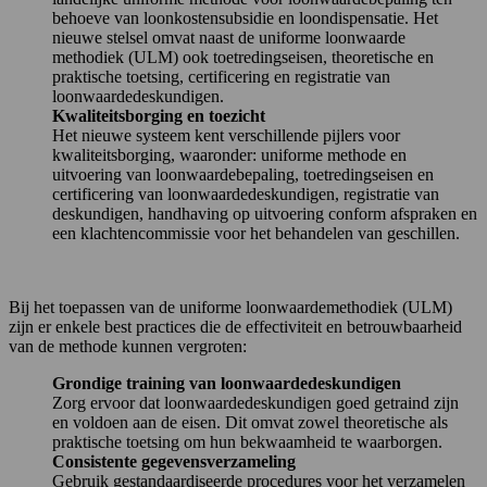
behoeve van loonkostensubsidie en loondispensatie. Het
nieuwe stelsel omvat naast de uniforme loonwaarde
methodiek (ULM) ook toetredingseisen, theoretische en
praktische toetsing, certificering en registratie van
loonwaardedeskundigen.
Kwaliteitsborging en toezicht
Het nieuwe systeem kent verschillende pijlers voor
kwaliteitsborging, waaronder: uniforme methode en
uitvoering van loonwaardebepaling, toetredingseisen en
certificering van loonwaardedeskundigen, registratie van
deskundigen, handhaving op uitvoering conform afspraken en
een klachtencommissie voor het behandelen van geschillen.
Bij het toepassen van de uniforme loonwaardemethodiek (ULM)
zijn er enkele best practices die de effectiviteit en betrouwbaarheid
van de methode kunnen vergroten:
Grondige training van loonwaardedeskundigen
Zorg ervoor dat loonwaardedeskundigen goed getraind zijn
en voldoen aan de eisen. Dit omvat zowel theoretische als
praktische toetsing om hun bekwaamheid te waarborgen.
Consistente gegevensverzameling
Gebruik gestandaardiseerde procedures voor het verzamelen