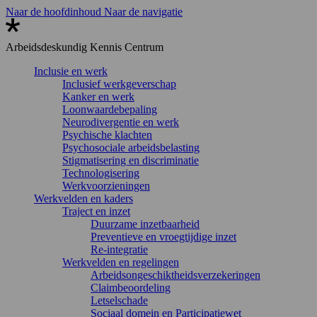
Naar de hoofdinhoud
Naar de navigatie
Arbeidsdeskundig
Kennis Centrum
Inclusie en werk
Inclusief werkgeverschap
Kanker en werk
Loonwaardebepaling
Neurodivergentie en werk
Psychische klachten
Psychosociale arbeidsbelasting
Stigmatisering en discriminatie
Technologisering
Werkvoorzieningen
Werkvelden en kaders
Traject en inzet
Duurzame inzetbaarheid
Preventieve en vroegtijdige inzet
Re-integratie
Werkvelden en regelingen
Arbeidsongeschiktheidsverzekeringen
Claimbeoordeling
Letselschade
Sociaal domein en Participatiewet