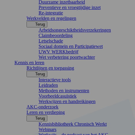
Duurzame inzetbaarheid
Preventieve en vroegtijdige inzet
Re-integratie
Werkvelden en regelingen
Terug
Arbeidsongeschiktheidsverzekeringen
Claimbeoordeling
Letselschade
Sociaal domein en Participatiewet
UWV WERKbedrijf
Wet verbetering poortwachter
Kennis en leren
Richtlijnen en toepassing
Terug
Interactieve tools
Leidraden
Methoden en instrumenten
Voorbeeldcasuïstiek
Werkwijzen en handreikingen
AKC-onderzoek
Leren en verdieping
Terug
Kennisbibliotheek Chronisch Werkt
Webinars
Werkwijs – de podcast van het AKC