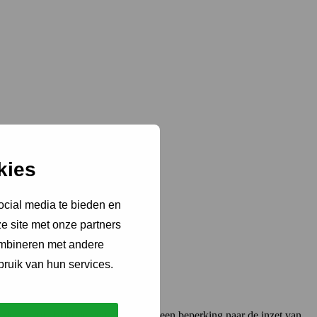
kies
ocial media te bieden en
e site met onze partners
ombineren met andere
bruik van hun services.
e praktijk blijft de vertaalslag van een beperking naar de inzet van