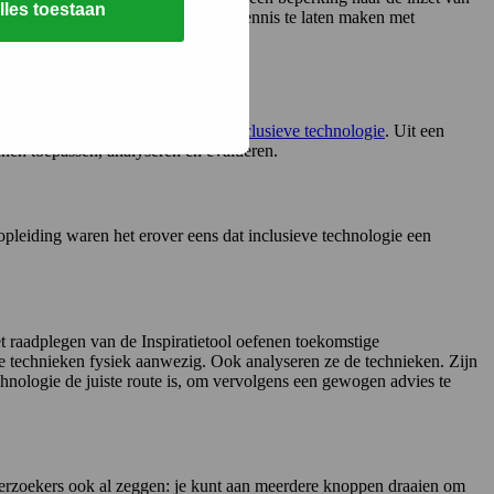
lles toestaan
om toekomstige arbeidsdeskundigen kennis te laten maken met
esmateriaal rond de
Inspiratietool inclusieve technologie
. Uit een
nnen toepassen, analyseren en evalueren.
pleiding waren het erover eens dat inclusieve technologie een
t raadplegen van de Inspiratietool oefenen toekomstige
e technieken fysiek aanwezig. Ook analyseren ze de technieken. Zijn
chnologie de juiste route is, om vervolgens een gewogen advies te
derzoekers ook al zeggen: je kunt aan meerdere knoppen draaien om