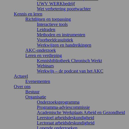
UWV WERKbedrijf
Wet verbetering poortwachter
Kennis en leren
Richtlijnen en toepassing
Interactieve tools
Leidraden
Methoden en instrumenten
Voorbeeldcasuïstiek
Werkwijzen en handreikingen
AKC-onderzoek
Leren en verdieping
Kennisbibliotheek Chronisch Werkt
Webinars
Werkwijs – de podcast van het AKC
Actueel
Evenementen
Over ons
Bestuur
Organisatie
Onderzoeksprogramma
Programma-adviescommissie
Academische Werkplaats Arbeid en Gezondheid
Leerstoel arbeidsdeskundigheid
Lectoraat arbeidsdeskundigheid
Lopende onderzoeken