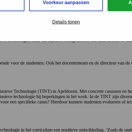
Voorkeur aanpassen
A
sdeskundige van Saxion zet de Inspiratietool inclusieve technologie in 
Details tonen
kelden onderzoekers van Saxion, TNO en het Verwey-Jonker Instituut l
ieve technologie, maar dat zij meer nodig hebben om deze kennis te ku
oende voor de studenten. Ook het docententeam en de directeur van de o
nclusieve Technologie (TINT) in Apeldoorn. Met concrete casussen en he
sieve technologie bij beperkingen in het werk. In de TINT zijn divers
n voor een specifieke casus? Hierdoor kunnen studenten evalueren of te
chnologie in het curriculum een positieve ontwikkeling. ‘Zoals de on