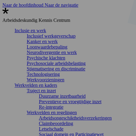
Naar de hoofdinhoud
Naar de navigatie
Arbeidsdeskundig
Kennis Centrum
Inclusie en werk
Inclusief werkgeverschap
Kanker en werk
Loonwaardebepaling
Neurodivergentie en werk
Psychische klachten
Psychosociale arbeidsbelasting
Stigmatisering en discriminatie
Technologisering
Werkvoorzieningen
Werkvelden en kaders
Traject en inzet
Duurzame inzetbaarheid
Preventieve en vroegtijdige inzet
Re-integratie
Werkvelden en regelingen
Arbeidsongeschiktheidsverzekeringen
Claimbeoordeling
Letselschade
Sociaal domein en Participatiewet