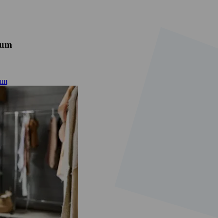
Eum
Eum