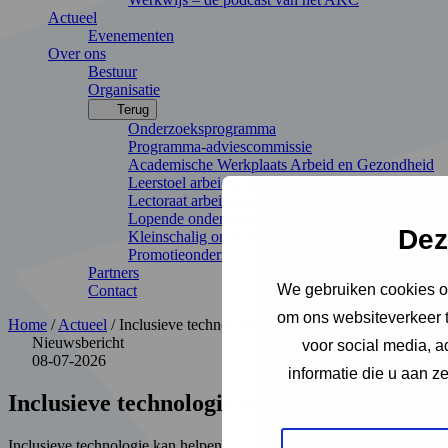
Actueel
Evenementen
Over ons
Bestuur
Organisatie
Terug
Onderzoeksprogramma
Programma-adviescommissie
Academische Werkplaats Arbeid en Gezondheid
Leerstoel arbeidsdeskundigheid
Lectoraat arbeidsdeskundigheid
Lopende onderzoeken
Dez
Kleinschalig onderzoek
Promotieonderzoek
Partners
We gebruiken cookies om
Contact
om ons websiteverkeer t
Home
/
Actueel
/
Inclusieve technologie als integraal onderdeel van 
Nieuwsbericht
voor social media, 
08-07-2026
informatie die u aan z
Inclusieve technologie als integraal onder
Inclusieve technologie kan helpen om mensen aan het werk te helpen of