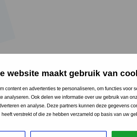
e website maakt gebruik van coo
 content en advertenties te personaliseren, om functies voor s
e analyseren. Ook delen we informatie over uw gebruik van onz
het arbeidsdeskundig handelen
adverteren en analyse. Deze partners kunnen deze gegevens c
e heeft verstrekt of die ze hebben verzameld op basis van uw ge
deel van het arbeidsdeskundig handelen
 houden. Arbeidsdeskundigen spelen daarbij een cruciale rol. Maar in d