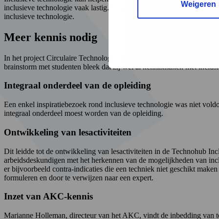
Weigeren
inclusieve technologie vaak lastig. De post-hbo-opleiding tot arbeid
inclusieve technologie.
Meer kennis nodig
In het project Circulaire Technologie met Cognitieve Support ontwik
brainstorm met studenten bleek dat zij wel al kennismaken met inclus
Integraal onderdeel van de opleiding
Een enkel inspiratiebezoek rond inclusieve technologie was niet vold
integraal onderdeel moest worden van de opleiding.
Ontwikkeling van lesactiviteiten
Dit leidde tot de ontwikkeling van lesactiviteiten in de Technohub I
arbeidsdeskundigen met het herkennen van de mogelijkheden van inclu
er bijvoorbeeld contra-indicaties die een techniek niet geschikt make
formuleren en door te verwijzen naar een expert.
Inzet van AKC-kennis
Marianne Holleman, directeur van het AKC, vindt de inbedding van te