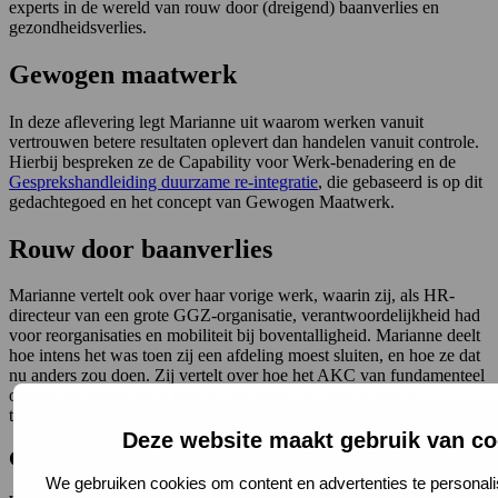
experts in de wereld van rouw door (dreigend) baanverlies en
gezondheidsverlies.
Gewogen maatwerk
In deze aflevering legt Marianne uit waarom werken vanuit
vertrouwen betere resultaten oplevert dan handelen vanuit controle.
Hierbij bespreken ze de Capability voor Werk-benadering en de
Gesprekshandleiding duurzame re-integratie
, die gebaseerd is op dit
gedachtegoed en het concept van Gewogen Maatwerk.
Rouw door baanverlies
Marianne vertelt ook over haar vorige werk, waarin zij, als HR-
directeur van een grote GGZ-organisatie, verantwoordelijkheid had
voor reorganisaties en mobiliteit bij boventalligheid. Marianne deelt
hoe intens het was toen zij een afdeling moest sluiten, en hoe ze dat
nu anders zou doen. Zij vertelt over hoe het AKC van fundamenteel
onderzoek steeds meer naar de vertaling van kennis naar de
toepassingspraktijk is verschoven en wat ze hoopt te bereiken.
Deze website maakt gebruik van co
Geen krukjes meer nodig
We gebruiken cookies om content en advertenties te personali