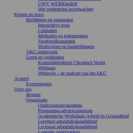
UWV WERKbedrijf
Wet verbetering poortwachter
Kennis en leren
Richtlijnen en toepassing
Interactieve tools
Leidraden
Methoden en instrumenten
Voorbeeldcasuïstiek
Werkwijzen en handreikingen
AKC-onderzoek
Leren en verdieping
Kennisbibliotheek Chronisch Werkt
Webinars
Werkwijs – de podcast van het AKC
Actueel
Evenementen
Over ons
Bestuur
Organisatie
Onderzoeksprogramma
Programma-adviescommissie
Academische Werkplaats Arbeid en Gezondheid
Leerstoel arbeidsdeskundigheid
Lectoraat arbeidsdeskundigheid
Lopende onderzoeken