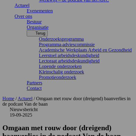
Actueel
Evenementen
Over ons
Bestuur
Organisatie
Terug
Onderzoeksprogramma
Programma-adviescommissie
Academische Werkplaats Arbeid en Gezondheid
Leerstoel arbeidsdeskundigheid
Lectoraat arbeidsdeskundigheid
Lopende onderzoeken
Kleinschalig onderzoek
Promotieonderzoek
Partners
Contact
Home
/
Actueel
/
Omgaan met rouw door (dreigend) baanverlies in
de podcast Van de baan
Nieuwsbericht
19-09-2025
Omgaan met rouw door (dreigend)
baanverlies in de podcast Van de baan