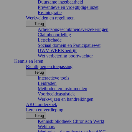
Duurzame inzetbaarheid
Preventieve en vroegtijdige inzet
Re-integratie
Werkvelden en regelingen
Terug
Arbeidsongeschiktheidsverzekeringen
Claimbeoordeling
Letselschade
Sociaal domein en Participatiewet
UWV WERKbedrijf
Wet verbetering poortwachter
Kennis en leren
Richtlijnen en toepassing
Terug
Interactieve tools
Leidraden
Methoden en instrumenten
Voorbeeldcasuïstiek
Werkwijzen en handreikingen
AKC-onderzoek
Leren en verdieping
Terug
Kennisbibliotheek Chronisch Werkt
Webinars
Werkwijs – de podcast van het AKC