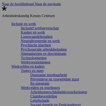
Naar de hoofdinhoud
Naar de navigatie
Arbeidsdeskundig
Kennis Centrum
Inclusie en werk
Inclusief werkgeverschap
Kanker en werk
Loonwaardebepaling
Neurodivergentie en werk
Psychische klachten
Psychosociale arbeidsbelasting
Stigmatisering en discriminatie
Technologisering
Werkvoorzieningen
Werkvelden en kaders
Traject en inzet
Duurzame inzetbaarheid
Preventieve en vroegtijdige inzet
Re-integratie
Werkvelden en regelingen
Arbeidsongeschiktheidsverzekeringen
Claimbeoordeling
Letselschade
Sociaal domein en Participatiewet