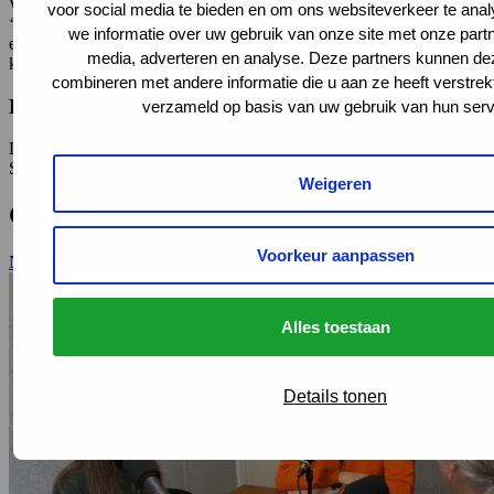
Want zoals Marianne zegt over mensen met een arbeidsbeperking:
voor social media te bieden en om ons websiteverkeer te ana
‘Hoe zouden we nou met elkaar kunnen bijdragen dat die schutting
we informatie over uw gebruik van onze site met onze partn
er niet staat, zodat niemand een krukje nodig heeft om mee te
media, adverteren en analyse. Deze partners kunnen d
kunnen doen.’
combineren met andere informatie die u aan ze heeft verstrek
Beluister de podcast
verzameld op basis van uw gebruik van hun serv
De podcast Van de baan is te beluisteren via de
website van Janske
,
Spotify en Apple Podcasts.
Weigeren
Gerelateerd
Voorkeur aanpassen
Naar al het nieuws
Alles toestaan
Details tonen