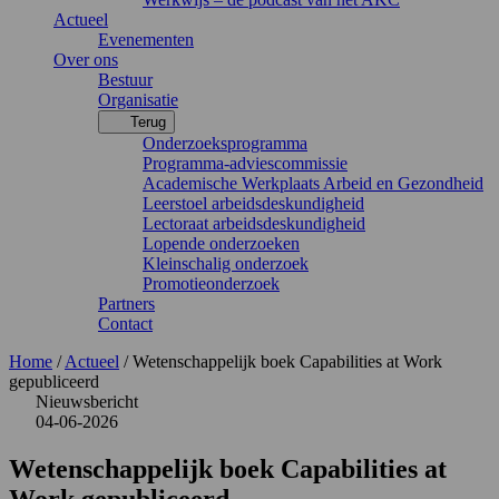
Actueel
Evenementen
Over ons
Bestuur
Organisatie
Terug
Onderzoeksprogramma
Programma-adviescommissie
Academische Werkplaats Arbeid en Gezondheid
Leerstoel arbeidsdeskundigheid
Lectoraat arbeidsdeskundigheid
Lopende onderzoeken
Kleinschalig onderzoek
Promotieonderzoek
Partners
Contact
Home
/
Actueel
/
Wetenschappelijk boek Capabilities at Work
gepubliceerd
Nieuwsbericht
04-06-2026
Wetenschappelijk boek Capabilities at
Work gepubliceerd