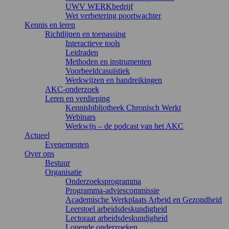
UWV WERKbedrijf
Wet verbetering poortwachter
Kennis en leren
Richtlijnen en toepassing
Interactieve tools
Leidraden
Methoden en instrumenten
Voorbeeldcasuïstiek
Werkwijzen en handreikingen
AKC-onderzoek
Leren en verdieping
Kennisbibliotheek Chronisch Werkt
Webinars
Werkwijs – de podcast van het AKC
Actueel
Evenementen
Over ons
Bestuur
Organisatie
Onderzoeksprogramma
Programma-adviescommissie
Academische Werkplaats Arbeid en Gezondheid
Leerstoel arbeidsdeskundigheid
Lectoraat arbeidsdeskundigheid
Lopende onderzoeken