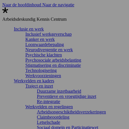
Naar de hoofdinhoud
Naar de navigatie
Arbeidsdeskundig
Kennis Centrum
Inclusie en werk
Inclusief werkgeverschap
Kanker en werk
Loonwaardebepaling
Neurodivergentie en werk
Psychische klachten
Psychosociale arbeidsbelasting
Stigmatisering en discriminatie
Technologisering
Werkvoorzieningen
Werkvelden en kaders
Traject en inzet
Duurzame inzetbaarheid
Preventieve en vroegtijdige inzet
Re-integratie
Werkvelden en regelingen
Arbeidsongeschiktheidsverzekeringen
Claimbeoordeling
Letselschade
Sociaal domein en Participatiewet