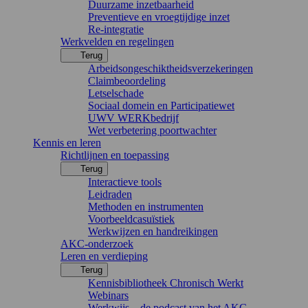
Duurzame inzetbaarheid
Preventieve en vroegtijdige inzet
Re-integratie
Werkvelden en regelingen
Terug
Arbeidsongeschiktheidsverzekeringen
Claimbeoordeling
Letselschade
Sociaal domein en Participatiewet
UWV WERKbedrijf
Wet verbetering poortwachter
Kennis en leren
Richtlijnen en toepassing
Terug
Interactieve tools
Leidraden
Methoden en instrumenten
Voorbeeldcasuïstiek
Werkwijzen en handreikingen
AKC-onderzoek
Leren en verdieping
Terug
Kennisbibliotheek Chronisch Werkt
Webinars
Werkwijs – de podcast van het AKC